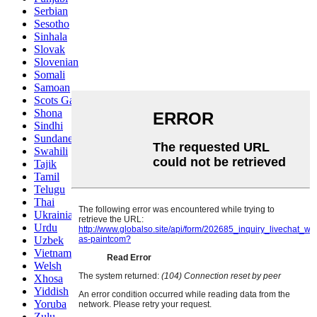
Serbian
Sesotho
Sinhala
Slovak
Slovenian
Somali
Samoan
Scots Gaelic
Shona
Sindhi
Sundanese
Swahili
Tajik
Tamil
Telugu
Thai
Ukrainian
Urdu
Uzbek
Vietnamese
Welsh
Xhosa
Yiddish
Yoruba
Zulu