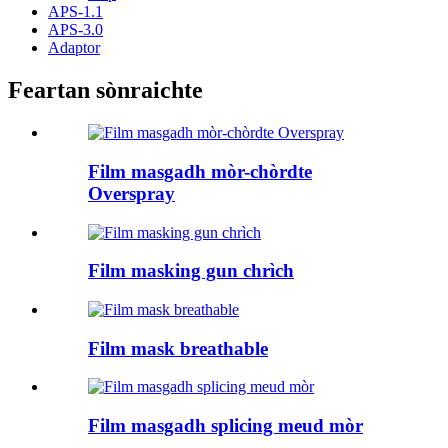
APS-1.1
APS-3.0
Adaptor
Feartan sònraichte
Film masgadh mòr-chòrdte
Overspray
Film masking gun chrìch
Film mask breathable
Film masgadh splicing meud mòr