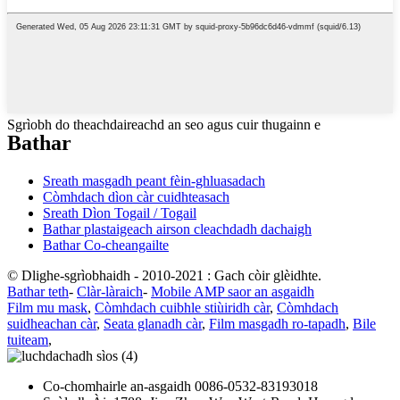
Sgrìobh do theachdaireachd an seo agus cuir thugainn e
Bathar
Sreath masgadh peant fèin-ghluasadach
Còmhdach dìon càr cuidhteasach
Sreath Dìon Togail / Togail
Bathar plastaigeach airson cleachdadh dachaigh
Bathar Co-cheangailte
© Dlighe-sgrìobhaidh - 2010-2021 : Gach còir glèidhte.
Bathar teth
-
Clàr-làraich
-
Mobile AMP saor an asgaidh
Film mu mask
,
Còmhdach cuibhle stiùiridh càr
,
Còmhdach
suidheachan càr
,
Seata glanadh càr
,
Film masgadh ro-tapadh
,
Bile
tuiteam
,
Co-chomhairle an-asgaidh
0086-0532-83193018