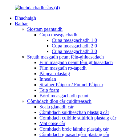
Dhachaigh
Bathar
Siostam peantaidh
Cupa measgachadh
Cupa measgachadh 1.0
Cupa measgachadh 2.0
Cupa measgachadh 3.0
Sreath masgadh peant fèin-ghluasadach
Film masgadh peant fèin-ghluasadach
Film masgadh ro-tapadh
Pàipear plastaig
Innealan
Strainer Pàipear / Funnel Pàipear
Teip foam
Bòrd measgachadh peant
Còmhdach dìon càr cuidhteasach
Seata glanadh càr
Còmhdach suidheachan plastaig càr
Còmhdach cuibhle stiùiridh plastaig càr
Mat coise càr
Còmhdach breic làimhe plastaig càr
Còmhdach gluasad gèar plastaig càr