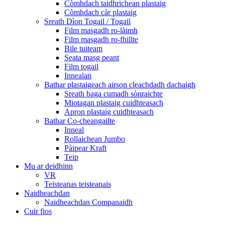
Còmhdach taidhrichean plastaig
Còmhdach càr plastaig
Sreath Dìon Togail / Togail
Film masgadh ro-làimh
Film masgadh ro-fhillte
Bile tuiteam
Seata masg peant
Film togail
Innealan
Bathar plastaigeach airson cleachdadh dachaigh
Sreath baga cumadh sònraichte
Miotagan plastaig cuidhteasach
Apron plastaig cuidhteasach
Bathar Co-cheangailte
Inneal
Rollaichean Jumbo
Pàipear Kraft
Teip
Mu ar deidhinn
VR
Teisteanas teisteanais
Naidheachdan
Naidheachdan Companaidh
Cuir fios