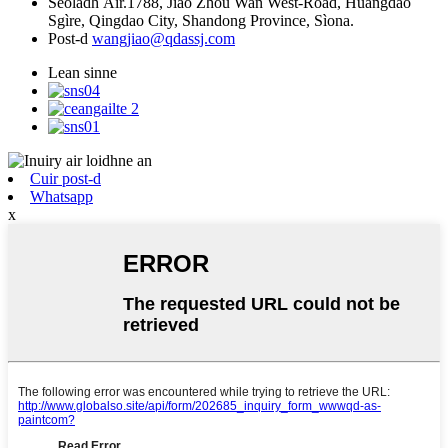
Seòladh
Àir.1788, Jiao Zhou Wan West-Road, Huangdao
Sgìre, Qingdao City, Shandong Province, Sìona.
Post-d
wangjiao@qdassj.com
Lean sinne
Cuir post-d
Whatsapp
x