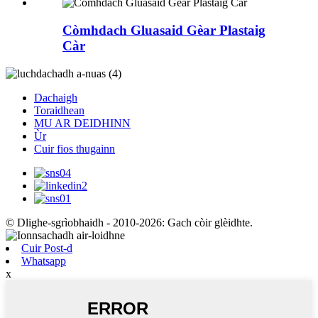
Còmhdach Gluasaid Gèar Plastaig
Càr
Dachaigh
Toraidhean
MU AR DEIDHINN
Ùr
Cuir fios thugainn
© Dlighe-sgrìobhaidh - 2010-2026: Gach còir glèidhte.
Cuir Post-d
Whatsapp
x