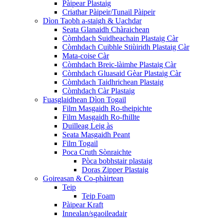
Pàipear Plastaig
Criathar Pàipeir/Tunail Pàipeir
Dìon Taobh a-staigh & Uachdar
Seata Glanaidh Chàraichean
Còmhdach Suidheachain Plastaig Càr
Còmhdach Cuibhle Stiùiridh Plastaig Càr
Mata-coise Càr
Còmhdach Breic-làimhe Plastaig Càr
Còmhdach Gluasaid Gèar Plastaig Càr
Còmhdach Taidhrichean Plastaig
Còmhdach Càr Plastaig
Fuasglaidhean Dìon Togail
Film Masgaidh Ro-theipichte
Film Masgaidh Ro-fhillte
Duilleag Leig às
Seata Masgaidh Peant
Film Togail
Poca Cruth Sònraichte
Pòca bobhstair plastaig
Doras Zipper Plastaig
Goireasan & Co-phàirtean
Teip
Teip Foam
Pàipear Kraft
Innealan/sgaoileadair