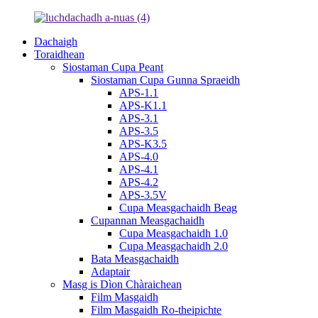
Dachaigh
Toraidhean
Siostaman Cupa Peant
Siostaman Cupa Gunna Spraeidh
APS-1.1
APS-K1.1
APS-3.1
APS-3.5
APS-K3.5
APS-4.0
APS-4.1
APS-4.2
APS-3.5V
Cupa Measgachaidh Beag
Cupannan Measgachaidh
Cupa Measgachaidh 1.0
Cupa Measgachaidh 2.0
Bata Measgachaidh
Adaptair
Masg is Dìon Chàraichean
Film Masgaidh
Film Masgaidh Ro-theipichte