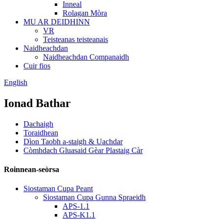
Inneal
Rolagan Mòra
MU AR DEIDHINN
VR
Teisteanas teisteanais
Naidheachdan
Naidheachdan Companaidh
Cuir fios
English
Ionad Bathar
Dachaigh
Toraidhean
Dìon Taobh a-staigh & Uachdar
Còmhdach Gluasaid Gèar Plastaig Càr
Roinnean-seòrsa
Siostaman Cupa Peant
Siostaman Cupa Gunna Spraeidh
APS-1.1
APS-K1.1