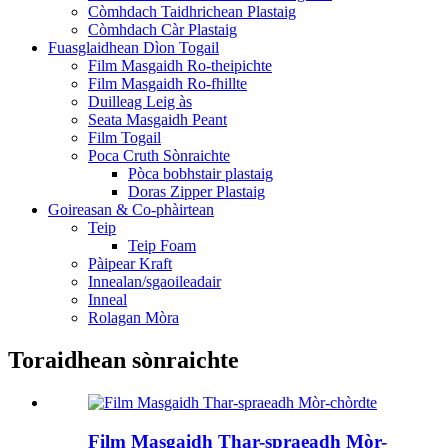
Còmhdach Taidhrichean Plastaig
Còmhdach Càr Plastaig
Fuasglaidhean Dìon Togail
Film Masgaidh Ro-theipichte
Film Masgaidh Ro-fhillte
Duilleag Leig às
Seata Masgaidh Peant
Film Togail
Poca Cruth Sònraichte
Pòca bobhstair plastaig
Doras Zipper Plastaig
Goireasan & Co-phàirtean
Teip
Teip Foam
Pàipear Kraft
Innealan/sgaoileadair
Inneal
Rolagan Mòra
Toraidhean sònraichte
Film Masgaidh Thar-spraeadh Mòr-