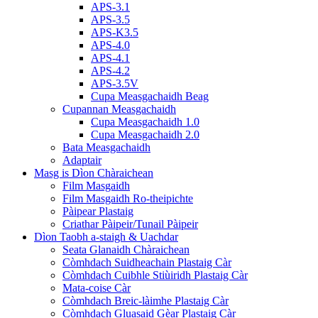
APS-3.1
APS-3.5
APS-K3.5
APS-4.0
APS-4.1
APS-4.2
APS-3.5V
Cupa Measgachaidh Beag
Cupannan Measgachaidh
Cupa Measgachaidh 1.0
Cupa Measgachaidh 2.0
Bata Measgachaidh
Adaptair
Masg is Dìon Chàraichean
Film Masgaidh
Film Masgaidh Ro-theipichte
Pàipear Plastaig
Criathar Pàipeir/Tunail Pàipeir
Dìon Taobh a-staigh & Uachdar
Seata Glanaidh Chàraichean
Còmhdach Suidheachain Plastaig Càr
Còmhdach Cuibhle Stiùiridh Plastaig Càr
Mata-coise Càr
Còmhdach Breic-làimhe Plastaig Càr
Còmhdach Gluasaid Gèar Plastaig Càr