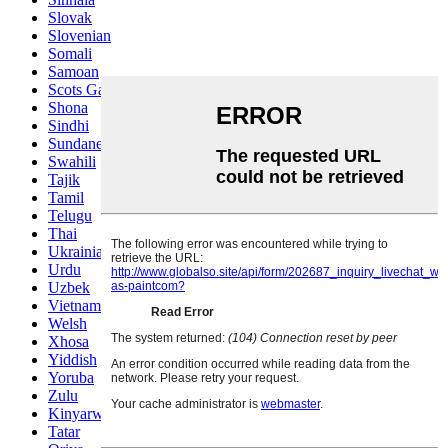
Slovak
Slovenian
Somali
Samoan
Scots Gaelic
Shona
Sindhi
Sundanese
Swahili
Tajik
Tamil
Telugu
Thai
Ukrainian
Urdu
Uzbek
Vietnamese
Welsh
Xhosa
Yiddish
Yoruba
Zulu
Kinyarwanda
Tatar