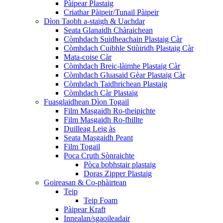
Pàipear Plastaig
Criathar Pàipeir/Tunail Pàipeir
Dìon Taobh a-staigh & Uachdar
Seata Glanaidh Chàraichean
Còmhdach Suidheachain Plastaig Càr
Còmhdach Cuibhle Stiùiridh Plastaig Càr
Mata-coise Càr
Còmhdach Breic-làimhe Plastaig Càr
Còmhdach Gluasaid Gèar Plastaig Càr
Còmhdach Taidhrichean Plastaig
Còmhdach Càr Plastaig
Fuasglaidhean Dìon Togail
Film Masgaidh Ro-theipichte
Film Masgaidh Ro-fhillte
Duilleag Leig às
Seata Masgaidh Peant
Film Togail
Poca Cruth Sònraichte
Pòca bobhstair plastaig
Doras Zipper Plastaig
Goireasan & Co-phàirtean
Teip
Teip Foam
Pàipear Kraft
Innealan/sgaoileadair