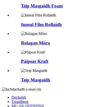
Teip Masgaidh Foam
Inneal Film Rollaidh
Rolagan Mòra
Pàipear Kraft
Teip Masgaidh
Dachaigh
Toraidhean
MU AR DEIDHINN