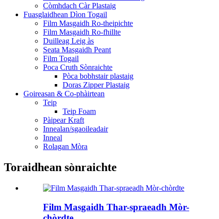
Còmhdach Càr Plastaig
Fuasglaidhean Dìon Togail
Film Masgaidh Ro-theipichte
Film Masgaidh Ro-fhillte
Duilleag Leig às
Seata Masgaidh Peant
Film Togail
Poca Cruth Sònraichte
Pòca bobhstair plastaig
Doras Zipper Plastaig
Goireasan & Co-phàirtean
Teip
Teip Foam
Pàipear Kraft
Innealan/sgaoileadair
Inneal
Rolagan Mòra
Toraidhean sònraichte
Film Masgaidh Thar-spraeadh Mòr-
chòrdte