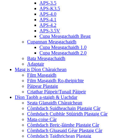
APS-3.5
APS-K3.5
APS-4.0
APS-4.1
APS-4.2
APS-3.5V
Cupa Measgachaidh Beag
Cupannan Measgachaidh
Cupa Measgachaidh 1.0
Cupa Measgachaidh 2.0
Bata Measgachaidh
Adaptair
Masg is Dìon Chàraichean
Film Masgaidh
Film Masgaidh Ro-theipichte
Pàipear Plastaig
Criathar Pàipeir/Tunail Pàipeir
Dìon Taobh a-staigh & Uachdar
Seata Glanaidh Chàraichean
Còmhdach Suidheachain Plastaig Càr
Còmhdach Cuibhle Stiùiridh Plastaig Càr
Mata-coise Càr
Còmhdach Breic-làimhe Plastaig Càr
Còmhdach Gluasaid Gèar Plastaig Càr
Còmhdach Taidhrichean Plastaig