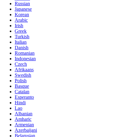
Russian
Japanese
Korean
Arabic
Irish
Greek
Turkish
Italian
Danish
Romanian
Indonesian
Czech
Afrikaans
Swedish
Polish
Basque
Catalan
Esperanto
Hindi
Lao
Albanian
Amharic
Armenian
Azerbaijani
Belarusian