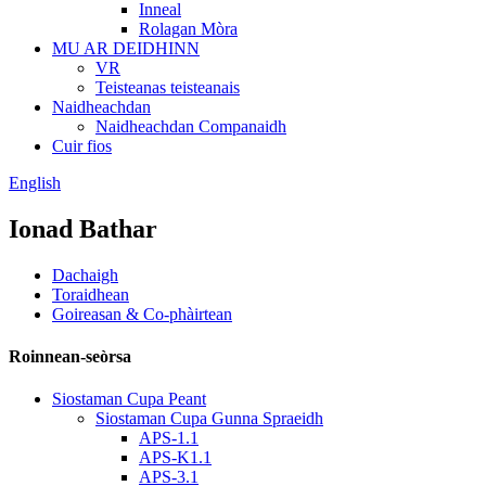
Inneal
Rolagan Mòra
MU AR DEIDHINN
VR
Teisteanas teisteanais
Naidheachdan
Naidheachdan Companaidh
Cuir fios
English
Ionad Bathar
Dachaigh
Toraidhean
Goireasan & Co-phàirtean
Roinnean-seòrsa
Siostaman Cupa Peant
Siostaman Cupa Gunna Spraeidh
APS-1.1
APS-K1.1
APS-3.1