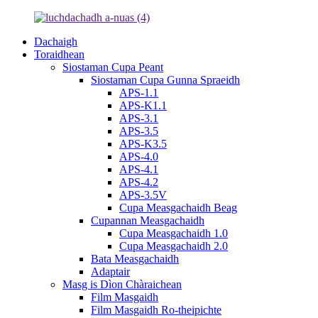
Dachaigh
Toraidhean
Siostaman Cupa Peant
Siostaman Cupa Gunna Spraeidh
APS-1.1
APS-K1.1
APS-3.1
APS-3.5
APS-K3.5
APS-4.0
APS-4.1
APS-4.2
APS-3.5V
Cupa Measgachaidh Beag
Cupannan Measgachaidh
Cupa Measgachaidh 1.0
Cupa Measgachaidh 2.0
Bata Measgachaidh
Adaptair
Masg is Dìon Chàraichean
Film Masgaidh
Film Masgaidh Ro-theipichte