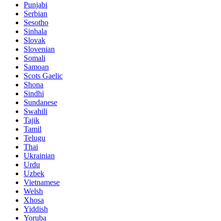
Punjabi
Serbian
Sesotho
Sinhala
Slovak
Slovenian
Somali
Samoan
Scots Gaelic
Shona
Sindhi
Sundanese
Swahili
Tajik
Tamil
Telugu
Thai
Ukrainian
Urdu
Uzbek
Vietnamese
Welsh
Xhosa
Yiddish
Yoruba