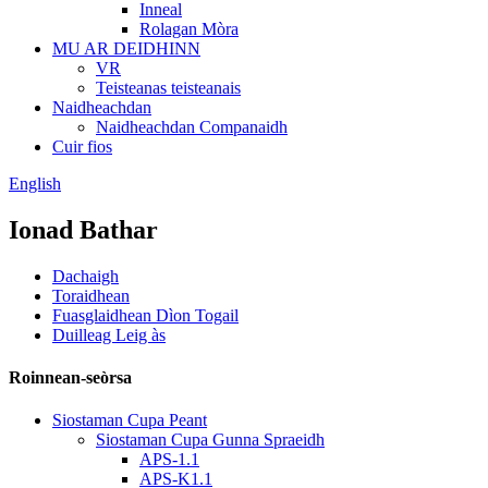
Inneal
Rolagan Mòra
MU AR DEIDHINN
VR
Teisteanas teisteanais
Naidheachdan
Naidheachdan Companaidh
Cuir fios
English
Ionad Bathar
Dachaigh
Toraidhean
Fuasglaidhean Dìon Togail
Duilleag Leig às
Roinnean-seòrsa
Siostaman Cupa Peant
Siostaman Cupa Gunna Spraeidh
APS-1.1
APS-K1.1