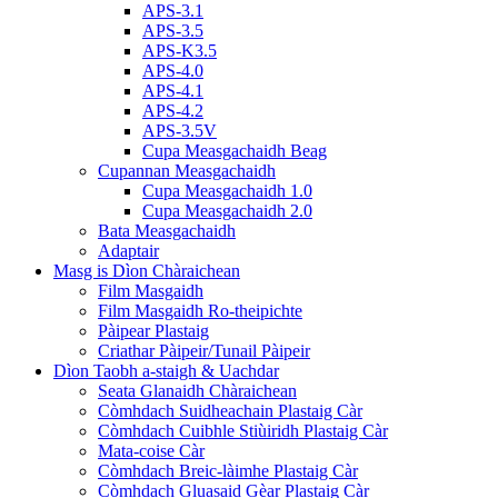
APS-3.1
APS-3.5
APS-K3.5
APS-4.0
APS-4.1
APS-4.2
APS-3.5V
Cupa Measgachaidh Beag
Cupannan Measgachaidh
Cupa Measgachaidh 1.0
Cupa Measgachaidh 2.0
Bata Measgachaidh
Adaptair
Masg is Dìon Chàraichean
Film Masgaidh
Film Masgaidh Ro-theipichte
Pàipear Plastaig
Criathar Pàipeir/Tunail Pàipeir
Dìon Taobh a-staigh & Uachdar
Seata Glanaidh Chàraichean
Còmhdach Suidheachain Plastaig Càr
Còmhdach Cuibhle Stiùiridh Plastaig Càr
Mata-coise Càr
Còmhdach Breic-làimhe Plastaig Càr
Còmhdach Gluasaid Gèar Plastaig Càr