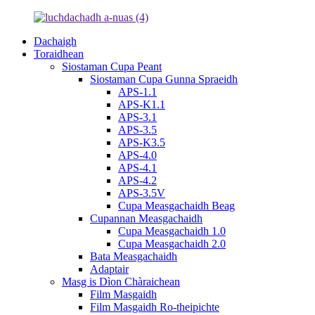
Dachaigh
Toraidhean
Siostaman Cupa Peant
Siostaman Cupa Gunna Spraeidh
APS-1.1
APS-K1.1
APS-3.1
APS-3.5
APS-K3.5
APS-4.0
APS-4.1
APS-4.2
APS-3.5V
Cupa Measgachaidh Beag
Cupannan Measgachaidh
Cupa Measgachaidh 1.0
Cupa Measgachaidh 2.0
Bata Measgachaidh
Adaptair
Masg is Dìon Chàraichean
Film Masgaidh
Film Masgaidh Ro-theipichte