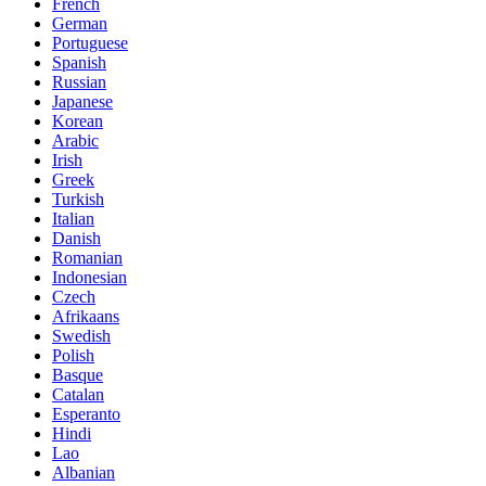
French
German
Portuguese
Spanish
Russian
Japanese
Korean
Arabic
Irish
Greek
Turkish
Italian
Danish
Romanian
Indonesian
Czech
Afrikaans
Swedish
Polish
Basque
Catalan
Esperanto
Hindi
Lao
Albanian