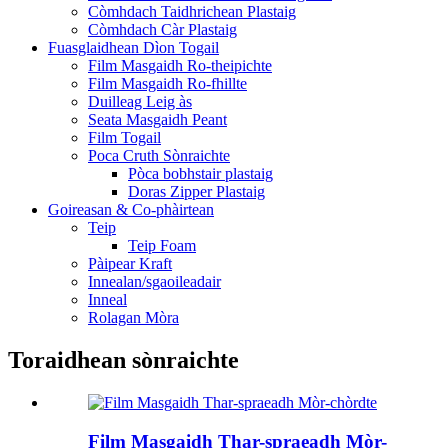
Còmhdach Taidhrichean Plastaig
Còmhdach Càr Plastaig
Fuasglaidhean Dìon Togail
Film Masgaidh Ro-theipichte
Film Masgaidh Ro-fhillte
Duilleag Leig às
Seata Masgaidh Peant
Film Togail
Poca Cruth Sònraichte
Pòca bobhstair plastaig
Doras Zipper Plastaig
Goireasan & Co-phàirtean
Teip
Teip Foam
Pàipear Kraft
Innealan/sgaoileadair
Inneal
Rolagan Mòra
Toraidhean sònraichte
Film Masgaidh Thar-spraeadh Mòr-