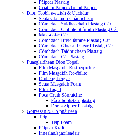
Pàipear Plastaig
Criathar Pàipeir/Tunail Pàipeir
Dìon Taobh a-staigh & Uachdar
Seata Glanaidh Chàraichean
Còmhdach Suidheachain Plastaig Càr
Còmhdach Cuibhle Stiùiridh Plastaig Càr
Mata-coise Càr
Còmhdach Breic-làimhe Plastaig Càr
Còmhdach Gluasaid Gèar Plastaig Càr
Còmhdach Taidhrichean Plastaig
Còmhdach Càr Plastaig
Fuasglaidhean Dìon Togail
Film Masgaidh Ro-theipichte
Film Masgaidh Ro-fhillte
Duilleag Leig às
Seata Masgaidh Peant
Film Togail
Poca Cruth Sònraichte
Pòca bobhstair plastaig
Doras Zipper Plastaig
Goireasan & Co-phàirtean
Teip
Teip Foam
Pàipear Kraft
Innealan/sgaoileadair