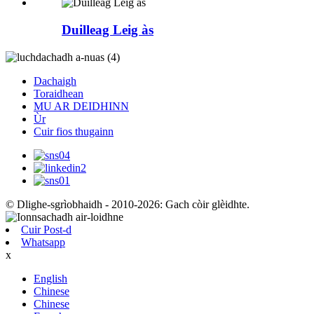
Duilleag Leig às
Dachaigh
Toraidhean
MU AR DEIDHINN
Ùr
Cuir fios thugainn
© Dlighe-sgrìobhaidh - 2010-2026: Gach còir glèidhte.
Cuir Post-d
Whatsapp
x
English
Chinese
Chinese