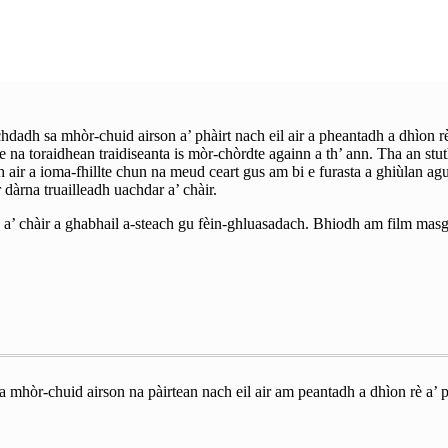
hdadh sa mhòr-chuid airson a’ phàirt nach eil air a pheantadh a dhìon 
 e na toraidhean traidiseanta is mòr-chòrdte againn a th’ ann. Tha an 
h air a ioma-fhillte chun na meud ceart gus am bi e furasta a ghiùlan 
dàrna truailleadh uachdar a’ chàir.
rp a’ chàir a ghabhail a-steach gu fèin-ghluasadach. Bhiodh am film ma
 mhòr-chuid airson na pàirtean nach eil air am peantadh a dhìon rè a’ 