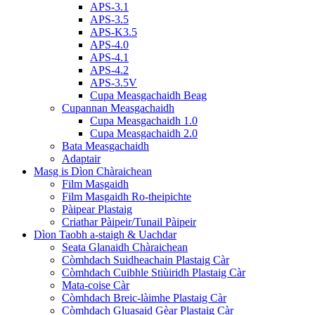
APS-3.1
APS-3.5
APS-K3.5
APS-4.0
APS-4.1
APS-4.2
APS-3.5V
Cupa Measgachaidh Beag
Cupannan Measgachaidh
Cupa Measgachaidh 1.0
Cupa Measgachaidh 2.0
Bata Measgachaidh
Adaptair
Masg is Dìon Chàraichean
Film Masgaidh
Film Masgaidh Ro-theipichte
Pàipear Plastaig
Criathar Pàipeir/Tunail Pàipeir
Dìon Taobh a-staigh & Uachdar
Seata Glanaidh Chàraichean
Còmhdach Suidheachain Plastaig Càr
Còmhdach Cuibhle Stiùiridh Plastaig Càr
Mata-coise Càr
Còmhdach Breic-làimhe Plastaig Càr
Còmhdach Gluasaid Gèar Plastaig Càr