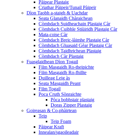
Pàipear Plastaig
Criathar Pàipeir/Tunail Pàipeir
Dìon Taobh a-staigh & Uachdar
Seata Glanaidh Chàraichean
Còmhdach Suidheachain Plastaig Càr
Còmhdach Cuibhle Stiùiridh Plastaig Càr
Mata-coise Càr
Còmhdach Breic-làimhe Plastaig Càr
Còmhdach Gluasaid Gèar Plastaig Càr
Còmhdach Taidhrichean Plastaig
Còmhdach Càr Plastaig
Fuasglaidhean Dìon Togail
Film Masgaidh Ro-theipichte
Film Masgaidh Ro-fhillte
Duilleag Leig às
Seata Masgaidh Peant
Film Togail
Poca Cruth Sònraichte
Pòca bobhstair plastaig
Doras Zipper Plastaig
Goireasan & Co-phàirtean
Teip
Teip Foam
Pàipear Kraft
Innealan/sgaoileadair