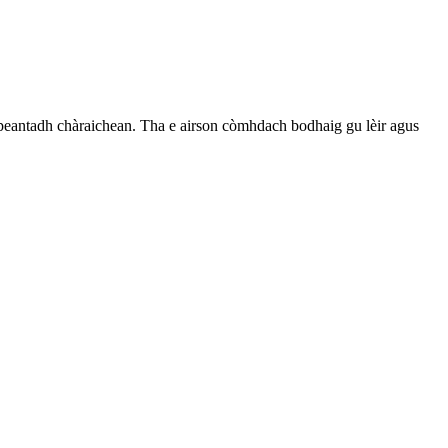
 peantadh chàraichean. Tha e airson còmhdach bodhaig gu lèir agus