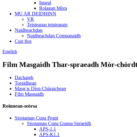
Inneal
Rolagan Mòra
MU AR DEIDHINN
VR
Teisteanas teisteanais
Naidheachdan
Naidheachdan Companaidh
Cuir fios
English
Film Masgaidh Thar-spraeadh Mòr-chòrd
Dachaigh
Toraidhean
Masg is Dìon Chàraichean
Film Masgaidh
Roinnean-seòrsa
Siostaman Cupa Peant
Siostaman Cupa Gunna Spraeidh
APS-1.1
APS-K1.1