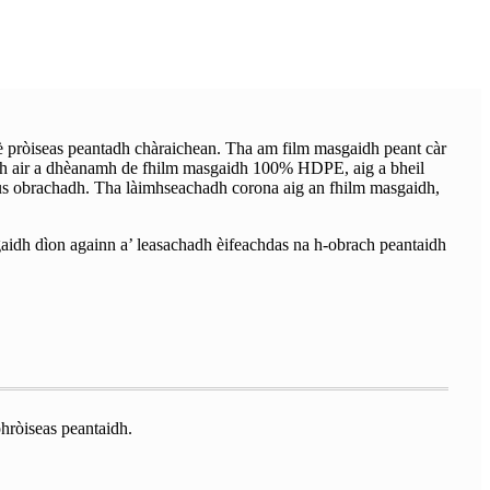
rè pròiseas peantadh chàraichean. Tha am film masgaidh peant càr
stuth air a dhèanamh de fhilm masgaidh 100% HDPE, aig a bheil
agus obrachadh. Tha làimhseachadh corona aig an fhilm masgaidh,
sgaidh dìon againn a’ leasachadh èifeachdas na h-obrach peantaidh
phròiseas peantaidh.