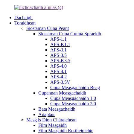
Dachaigh
Toraidhean
Siostaman Cupa Peant
Siostaman Cupa Gunna Spraeidh
APS-1.1
APS-K1.1
APS-3.1
APS-3.5
APS-K3.5
APS-4.0
APS-4.1
APS-4.2
APS-3.5V
Cupa Measgachaidh Beag
Cupannan Measgachaidh
Cupa Measgachaidh 1.0
Cupa Measgachaidh 2.0
Bata Measgachaidh
Adaptair
Masg is Dìon Chàraichean
Film Masgaidh
Film Masgaidh Ro-theipichte