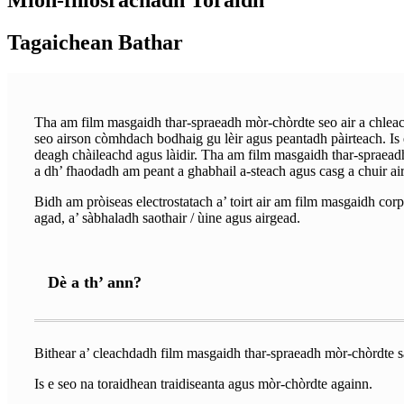
Tagaichean Bathar
Tha am film masgaidh thar-spraeadh mòr-chòrdte seo air a chleac
seo airson còmhdach bodhaig gu lèir agus peantadh pàirteach. Is
deagh chàileachd agus làidir. Tha am film masgaidh thar-spraead
a dh’ fhaodadh am peant a ghabhail a-steach agus casg a chuir air 
Bidh am pròiseas electrostatach a’ toirt air am film masgaidh co
agad, a’ sàbhaladh saothair / ùine agus airgead.
Dè a th’ ann?
Bithear a’ cleachdadh film masgaidh thar-spraeadh mòr-chòrdte sa
Is e seo na toraidhean traidiseanta agus mòr-chòrdte againn.