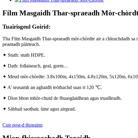
Film Masgaidh Thar-spraeadh Mòr-chòrd
Tuairisgeul Goirid:
Tha Film Masgaidh Thar-spraeadh mòr-chòrdte air a chleachdadh sa mhò
peantadh pàirteach.
✦ Stuth: stuth HDPE.
✦ Dath: follaiseach, geal, gorm…
✦ Meud mòr-chòrdte: 3.8x100m, 4x150m, 4.8x120m, 5x120m, 6x
✦ A’ seasamh an aghaidh teòthachd suas ri 120 ℃.
✦ Dìon bhon mhòr-chuid de fhuasglaidhean agus truailleadh.
✦ Sàbhail saothair, ùine agus airgead.
Cuir post-d thugainn
Mion-fhiosrachadh Toraidh