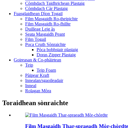
Còmhdach Taidhrichean Plastaig
Còmhdach Càr Plastaig
Fuasglaidhean Dìon Togail
Film Masgaidh Ro-theipichte
Film Masgaidh Ro-fhillte
Duilleag Leig às
Seata Masgaidh Peant
Film Togail
Poca Cruth Sònraichte
Pòca bobhstair plastaig
Doras Zipper Plastaig
Goireasan & Co-phàirtean
Teip
Teip Foam
Pàipear Kraft
Innealan/sgaoileadair
Inneal
Rolagan Mòra
Toraidhean sònraichte
Film Masgaidh Thar-spraeadh Mòr-chòrdt