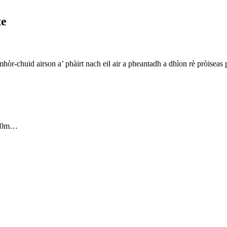
te
r-chuid airson a’ phàirt nach eil air a pheantadh a dhìon rè pròiseas
100m…