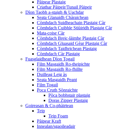
Pàipear Plastaig
Criathar Pàipeir/Tunail Pàipeir
Dìon Taobh a-staigh & Uachdar
Seata Glanaidh Chàraichean
Còmhdach Suidheachain Plastaig Càr
Còmhdach Cuibhle Stiùiridh Plastaig Càr
Mata-coise Càr
Còmhdach Breic-làimhe Plastaig Càr
Còmhdach Gluasaid Gèar Plastaig Càr
Còmhdach Taidhrichean Plastaig
Còmhdach Càr Plastaig
Fuasglaidhean Dìon Togail
Film Masgaidh Ro-theipichte
Film Masgaidh Ro-fhillte
Duilleag Leig às
Seata Masgaidh Peant
Film Togail
Poca Cruth Sònraichte
Pòca bobhstair plastaig
Doras Zipper Plastaig
Goireasan & Co-phàirtean
Teip
Teip Foam
Pàipear Kraft
Innealan/sgaoileadair