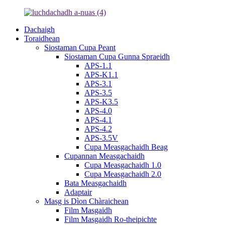
Dachaigh
Toraidhean
Siostaman Cupa Peant
Siostaman Cupa Gunna Spraeidh
APS-1.1
APS-K1.1
APS-3.1
APS-3.5
APS-K3.5
APS-4.0
APS-4.1
APS-4.2
APS-3.5V
Cupa Measgachaidh Beag
Cupannan Measgachaidh
Cupa Measgachaidh 1.0
Cupa Measgachaidh 2.0
Bata Measgachaidh
Adaptair
Masg is Dìon Chàraichean
Film Masgaidh
Film Masgaidh Ro-theipichte