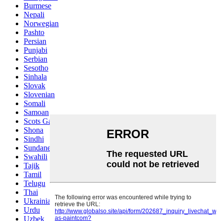
Burmese
Nepali
Norwegian
Pashto
Persian
Punjabi
Serbian
Sesotho
Sinhala
Slovak
Slovenian
Somali
Samoan
Scots Gaelic
Shona
Sindhi
Sundanese
Swahili
Tajik
Tamil
Telugu
Thai
Ukrainian
Urdu
Uzbek