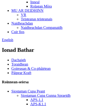
Inneal
Rolagan Mòra
MU AR DEIDHINN
VR
Teisteanas teisteanais
Naidheachdan
Naidheachdan Companaidh
Cuir fios
English
Ionad Bathar
Dachaigh
Toraidhean
Goireasan & Co-phàirtean
Pàipear Kraft
Roinnean-seòrsa
Siostaman Cupa Peant
Siostaman Cupa Gunna Spraeidh
APS-1.1
APS-K1.1