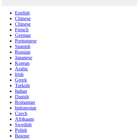
English
Chinese
Chinese
French
German
Portuguese
Spanish
Russian
Japanese
Korean
Arabic
Irish
Greek
Turkish
Italian
Danish
Romanian
Indonesian
Czech
Afrikaans
Swedish
Polish
Basque