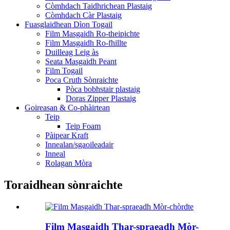
Còmhdach Taidhrichean Plastaig
Còmhdach Càr Plastaig
Fuasglaidhean Dìon Togail
Film Masgaidh Ro-theipichte
Film Masgaidh Ro-fhillte
Duilleag Leig às
Seata Masgaidh Peant
Film Togail
Poca Cruth Sònraichte
Pòca bobhstair plastaig
Doras Zipper Plastaig
Goireasan & Co-phàirtean
Teip
Teip Foam
Pàipear Kraft
Innealan/sgaoileadair
Inneal
Rolagan Mòra
Toraidhean sònraichte
Film Masgaidh Thar-spraeadh Mòr-