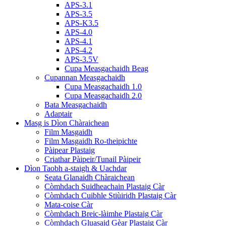
APS-3.1
APS-3.5
APS-K3.5
APS-4.0
APS-4.1
APS-4.2
APS-3.5V
Cupa Measgachaidh Beag
Cupannan Measgachaidh
Cupa Measgachaidh 1.0
Cupa Measgachaidh 2.0
Bata Measgachaidh
Adaptair
Masg is Dìon Chàraichean
Film Masgaidh
Film Masgaidh Ro-theipichte
Pàipear Plastaig
Criathar Pàipeir/Tunail Pàipeir
Dìon Taobh a-staigh & Uachdar
Seata Glanaidh Chàraichean
Còmhdach Suidheachain Plastaig Càr
Còmhdach Cuibhle Stiùiridh Plastaig Càr
Mata-coise Càr
Còmhdach Breic-làimhe Plastaig Càr
Còmhdach Gluasaid Gèar Plastaig Càr