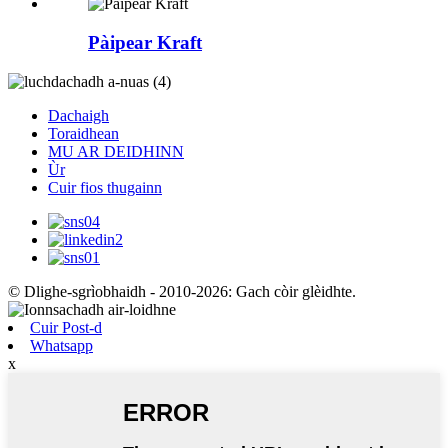
Pàipear Kraft
Dachaigh
Toraidhean
MU AR DEIDHINN
Ùr
Cuir fios thugainn
© Dlighe-sgrìobhaidh - 2010-2026: Gach còir glèidhte.
Cuir Post-d
Whatsapp
x