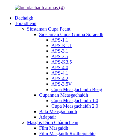
Dachaigh
Toraidhean
Siostaman Cupa Peant
Siostaman Cupa Gunna Spraeidh
APS-1.1
APS-K1.1
APS-3.1
APS-3.5
APS-K3.5
APS-4.0
APS-4.1
APS-4.2
APS-3.5V
Cupa Measgachaidh Beag
Cupannan Measgachaidh
Cupa Measgachaidh 1.0
Cupa Measgachaidh 2.0
Bata Measgachaidh
Adaptair
Masg is Dìon Chàraichean
Film Masgaidh
Film Masgaidh Ro-theipichte