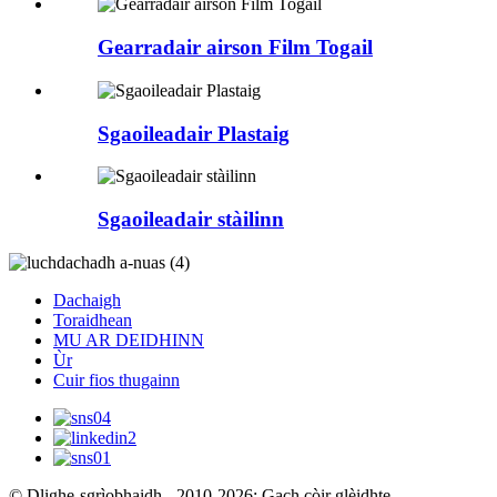
Gearradair airson Film Togail
Sgaoileadair Plastaig
Sgaoileadair stàilinn
Dachaigh
Toraidhean
MU AR DEIDHINN
Ùr
Cuir fios thugainn
© Dlighe-sgrìobhaidh - 2010-2026: Gach còir glèidhte.