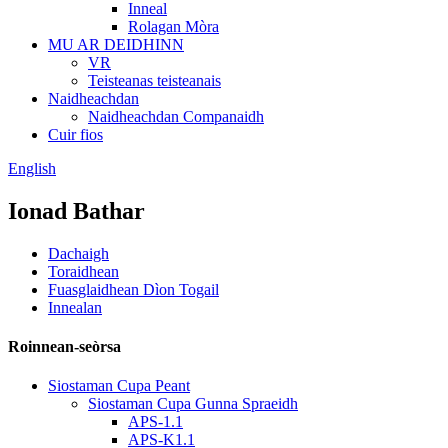
Inneal
Rolagan Mòra
MU AR DEIDHINN
VR
Teisteanas teisteanais
Naidheachdan
Naidheachdan Companaidh
Cuir fios
English
Ionad Bathar
Dachaigh
Toraidhean
Fuasglaidhean Dìon Togail
Innealan
Roinnean-seòrsa
Siostaman Cupa Peant
Siostaman Cupa Gunna Spraeidh
APS-1.1
APS-K1.1