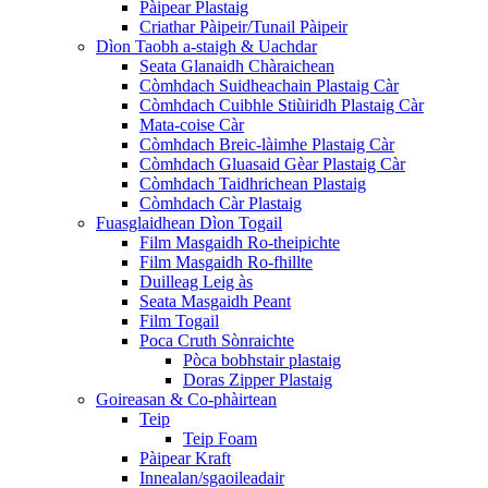
Pàipear Plastaig
Criathar Pàipeir/Tunail Pàipeir
Dìon Taobh a-staigh & Uachdar
Seata Glanaidh Chàraichean
Còmhdach Suidheachain Plastaig Càr
Còmhdach Cuibhle Stiùiridh Plastaig Càr
Mata-coise Càr
Còmhdach Breic-làimhe Plastaig Càr
Còmhdach Gluasaid Gèar Plastaig Càr
Còmhdach Taidhrichean Plastaig
Còmhdach Càr Plastaig
Fuasglaidhean Dìon Togail
Film Masgaidh Ro-theipichte
Film Masgaidh Ro-fhillte
Duilleag Leig às
Seata Masgaidh Peant
Film Togail
Poca Cruth Sònraichte
Pòca bobhstair plastaig
Doras Zipper Plastaig
Goireasan & Co-phàirtean
Teip
Teip Foam
Pàipear Kraft
Innealan/sgaoileadair