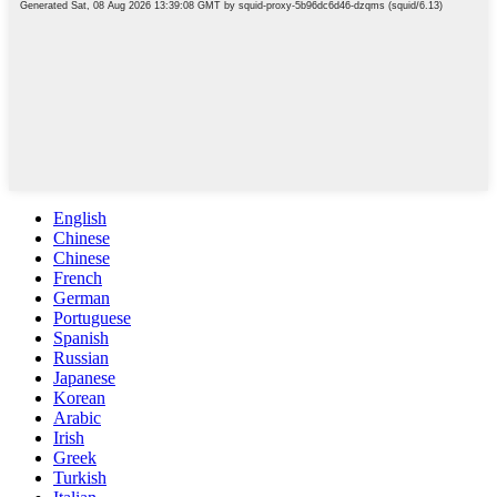
English
Chinese
Chinese
French
German
Portuguese
Spanish
Russian
Japanese
Korean
Arabic
Irish
Greek
Turkish