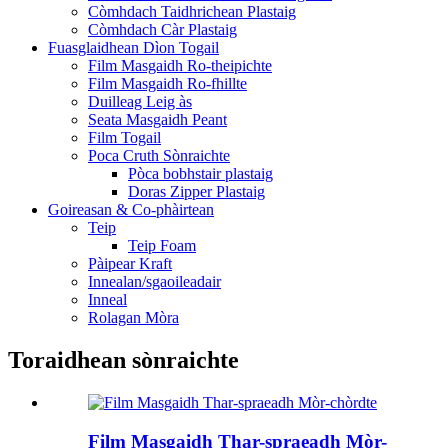
Còmhdach Taidhrichean Plastaig
Còmhdach Càr Plastaig
Fuasglaidhean Dìon Togail
Film Masgaidh Ro-theipichte
Film Masgaidh Ro-fhillte
Duilleag Leig às
Seata Masgaidh Peant
Film Togail
Poca Cruth Sònraichte
Pòca bobhstair plastaig
Doras Zipper Plastaig
Goireasan & Co-phàirtean
Teip
Teip Foam
Pàipear Kraft
Innealan/sgaoileadair
Inneal
Rolagan Mòra
Toraidhean sònraichte
Film Masgaidh Thar-spraeadh Mòr-