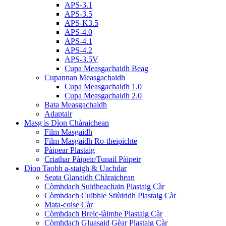
APS-3.1
APS-3.5
APS-K3.5
APS-4.0
APS-4.1
APS-4.2
APS-3.5V
Cupa Measgachaidh Beag
Cupannan Measgachaidh
Cupa Measgachaidh 1.0
Cupa Measgachaidh 2.0
Bata Measgachaidh
Adaptair
Masg is Dìon Chàraichean
Film Masgaidh
Film Masgaidh Ro-theipichte
Pàipear Plastaig
Criathar Pàipeir/Tunail Pàipeir
Dìon Taobh a-staigh & Uachdar
Seata Glanaidh Chàraichean
Còmhdach Suidheachain Plastaig Càr
Còmhdach Cuibhle Stiùiridh Plastaig Càr
Mata-coise Càr
Còmhdach Breic-làimhe Plastaig Càr
Còmhdach Gluasaid Gèar Plastaig Càr