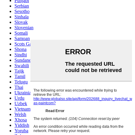
Punjabi
Serbian
Sesotho
Sinhala
Slovak
Slovenian
Somali
Samoan
Scots Gaelic
Shona
Sindhi
Sundanese
Swahili
Tajik
Tamil
Telugu
Thai
Ukrainian
Urdu
Uzbek
Vietnamese
Welsh
Xhosa
Yiddish
Yoruba