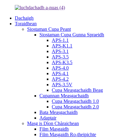
Dachaigh
Toraidhean
Siostaman Cupa Peant
Siostaman Cupa Gunna Spraeidh
APS-1.1
APS-K1.1
APS-3.1
APS-3.5
APS-K3.5
APS-4.0
APS-4.1
APS-4.2
APS-3.5V
Cupa Measgachaidh Beag
Cupannan Measgachaidh
Cupa Measgachaidh 1.0
Cupa Measgachaidh 2.0
Bata Measgachaidh
Adaptair
Masg is Dìon Chàraichean
Film Masgaidh
Film Masgaidh Ro-theipichte