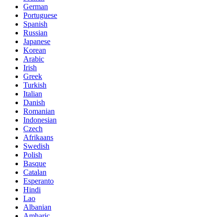
German
Portuguese
Spanish
Russian
Japanese
Korean
Arabic
Irish
Greek
Turkish
Italian
Danish
Romanian
Indonesian
Czech
Afrikaans
Swedish
Polish
Basque
Catalan
Esperanto
Hindi
Lao
Albanian
Amharic