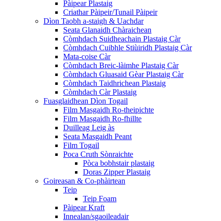
Pàipear Plastaig
Criathar Pàipeir/Tunail Pàipeir
Dìon Taobh a-staigh & Uachdar
Seata Glanaidh Chàraichean
Còmhdach Suidheachain Plastaig Càr
Còmhdach Cuibhle Stiùiridh Plastaig Càr
Mata-coise Càr
Còmhdach Breic-làimhe Plastaig Càr
Còmhdach Gluasaid Gèar Plastaig Càr
Còmhdach Taidhrichean Plastaig
Còmhdach Càr Plastaig
Fuasglaidhean Dìon Togail
Film Masgaidh Ro-theipichte
Film Masgaidh Ro-fhillte
Duilleag Leig às
Seata Masgaidh Peant
Film Togail
Poca Cruth Sònraichte
Pòca bobhstair plastaig
Doras Zipper Plastaig
Goireasan & Co-phàirtean
Teip
Teip Foam
Pàipear Kraft
Innealan/sgaoileadair