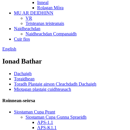
Inneal
Rolagan Mòra
MU AR DEIDHINN
VR
Teisteanas teisteanais
Naidheachdan
Naidheachdan Companaidh
Cuir fios
English
Ionad Bathar
Dachaigh
Toraidhean
Toradh Plastaig airson Cleachdadh Dachaigh
Miotagan plastaig cuidhteasach
Roinnean-seòrsa
Siostaman Cupa Peant
Siostaman Cupa Gunna Spraeidh
APS-1.1
APS-K1.1