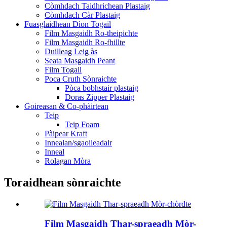
Còmhdach Taidhrichean Plastaig
Còmhdach Càr Plastaig
Fuasglaidhean Dìon Togail
Film Masgaidh Ro-theipichte
Film Masgaidh Ro-fhillte
Duilleag Leig às
Seata Masgaidh Peant
Film Togail
Poca Cruth Sònraichte
Pòca bobhstair plastaig
Doras Zipper Plastaig
Goireasan & Co-phàirtean
Teip
Teip Foam
Pàipear Kraft
Innealan/sgaoileadair
Inneal
Rolagan Mòra
Toraidhean sònraichte
Film Masgaidh Thar-spraeadh Mòr-