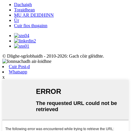
Dachaigh
Toraidhean
MU AR DEIDHINN
Ùr
Cuir fios thugainn
© Dlighe-sgrìobhaidh - 2010-2026: Gach còir glèidhte.
Cuir Post-d
Whatsapp
x