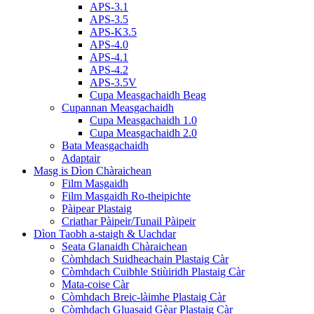
APS-3.1
APS-3.5
APS-K3.5
APS-4.0
APS-4.1
APS-4.2
APS-3.5V
Cupa Measgachaidh Beag
Cupannan Measgachaidh
Cupa Measgachaidh 1.0
Cupa Measgachaidh 2.0
Bata Measgachaidh
Adaptair
Masg is Dìon Chàraichean
Film Masgaidh
Film Masgaidh Ro-theipichte
Pàipear Plastaig
Criathar Pàipeir/Tunail Pàipeir
Dìon Taobh a-staigh & Uachdar
Seata Glanaidh Chàraichean
Còmhdach Suidheachain Plastaig Càr
Còmhdach Cuibhle Stiùiridh Plastaig Càr
Mata-coise Càr
Còmhdach Breic-làimhe Plastaig Càr
Còmhdach Gluasaid Gèar Plastaig Càr