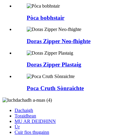
Pòca bobhstair
Doras Zipper Neo-fhighte
Doras Zipper Plastaig
Poca Cruth Sònraichte
Dachaigh
Toraidhean
MU AR DEIDHINN
Ùr
Cuir fios thugainn