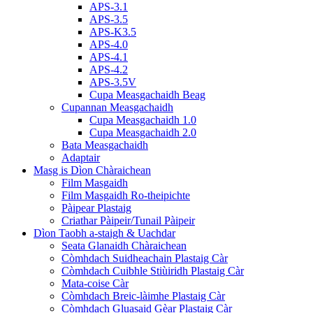
APS-3.1
APS-3.5
APS-K3.5
APS-4.0
APS-4.1
APS-4.2
APS-3.5V
Cupa Measgachaidh Beag
Cupannan Measgachaidh
Cupa Measgachaidh 1.0
Cupa Measgachaidh 2.0
Bata Measgachaidh
Adaptair
Masg is Dìon Chàraichean
Film Masgaidh
Film Masgaidh Ro-theipichte
Pàipear Plastaig
Criathar Pàipeir/Tunail Pàipeir
Dìon Taobh a-staigh & Uachdar
Seata Glanaidh Chàraichean
Còmhdach Suidheachain Plastaig Càr
Còmhdach Cuibhle Stiùiridh Plastaig Càr
Mata-coise Càr
Còmhdach Breic-làimhe Plastaig Càr
Còmhdach Gluasaid Gèar Plastaig Càr