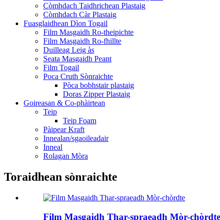
Còmhdach Taidhrichean Plastaig
Còmhdach Càr Plastaig
Fuasglaidhean Dìon Togail
Film Masgaidh Ro-theipichte
Film Masgaidh Ro-fhillte
Duilleag Leig às
Seata Masgaidh Peant
Film Togail
Poca Cruth Sònraichte
Pòca bobhstair plastaig
Doras Zipper Plastaig
Goireasan & Co-phàirtean
Teip
Teip Foam
Pàipear Kraft
Innealan/sgaoileadair
Inneal
Rolagan Mòra
Toraidhean sònraichte
Film Masgaidh Thar-spraeadh Mòr-chòrdt