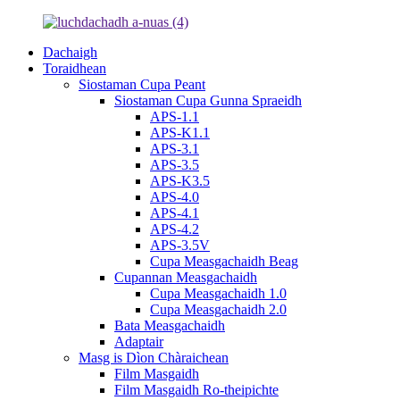
Dachaigh
Toraidhean
Siostaman Cupa Peant
Siostaman Cupa Gunna Spraeidh
APS-1.1
APS-K1.1
APS-3.1
APS-3.5
APS-K3.5
APS-4.0
APS-4.1
APS-4.2
APS-3.5V
Cupa Measgachaidh Beag
Cupannan Measgachaidh
Cupa Measgachaidh 1.0
Cupa Measgachaidh 2.0
Bata Measgachaidh
Adaptair
Masg is Dìon Chàraichean
Film Masgaidh
Film Masgaidh Ro-theipichte