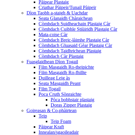
Pàipear Plastaig
Criathar Pàipeir/Tunail Pàipeir
Dìon Taobh a-staigh & Uachdar
Seata Glanaidh Chàraichean
Còmhdach Suidheachain Plastaig Càr
Còmhdach Cuibhle Stiùiridh Plastaig Càr
Mata-coise Càr
Còmhdach Breic-làimhe Plastaig Càr
Còmhdach Gluasaid Gèar Plastaig Càr
Còmhdach Taidhrichean Plastaig
Còmhdach Càr Plastaig
Fuasglaidhean Dìon Togail
Film Masgaidh Ro-theipichte
Film Masgaidh Ro-fhillte
Duilleag Leig às
Seata Masgaidh Peant
Film Togail
Poca Cruth Sònraichte
Pòca bobhstair plastaig
Doras Zipper Plastaig
Goireasan & Co-phàirtean
Teip
Teip Foam
Pàipear Kraft
Innealan/sgaoileadair