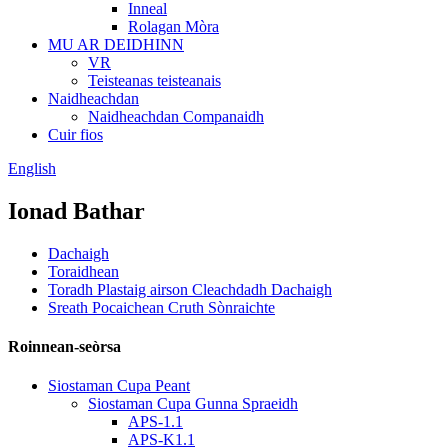
Inneal
Rolagan Mòra
MU AR DEIDHINN
VR
Teisteanas teisteanais
Naidheachdan
Naidheachdan Companaidh
Cuir fios
English
Ionad Bathar
Dachaigh
Toraidhean
Toradh Plastaig airson Cleachdadh Dachaigh
Sreath Pocaichean Cruth Sònraichte
Roinnean-seòrsa
Siostaman Cupa Peant
Siostaman Cupa Gunna Spraeidh
APS-1.1
APS-K1.1