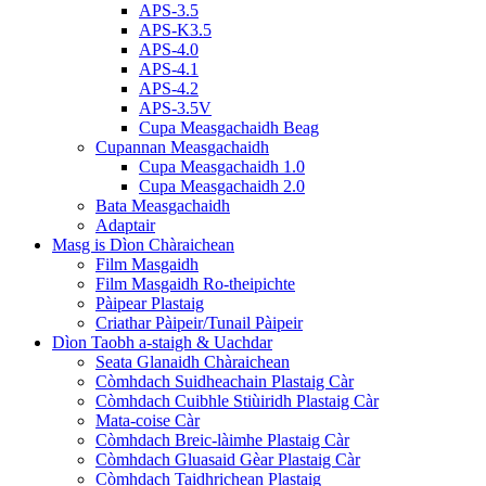
APS-3.5
APS-K3.5
APS-4.0
APS-4.1
APS-4.2
APS-3.5V
Cupa Measgachaidh Beag
Cupannan Measgachaidh
Cupa Measgachaidh 1.0
Cupa Measgachaidh 2.0
Bata Measgachaidh
Adaptair
Masg is Dìon Chàraichean
Film Masgaidh
Film Masgaidh Ro-theipichte
Pàipear Plastaig
Criathar Pàipeir/Tunail Pàipeir
Dìon Taobh a-staigh & Uachdar
Seata Glanaidh Chàraichean
Còmhdach Suidheachain Plastaig Càr
Còmhdach Cuibhle Stiùiridh Plastaig Càr
Mata-coise Càr
Còmhdach Breic-làimhe Plastaig Càr
Còmhdach Gluasaid Gèar Plastaig Càr
Còmhdach Taidhrichean Plastaig