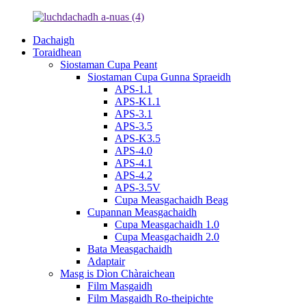
Dachaigh
Toraidhean
Siostaman Cupa Peant
Siostaman Cupa Gunna Spraeidh
APS-1.1
APS-K1.1
APS-3.1
APS-3.5
APS-K3.5
APS-4.0
APS-4.1
APS-4.2
APS-3.5V
Cupa Measgachaidh Beag
Cupannan Measgachaidh
Cupa Measgachaidh 1.0
Cupa Measgachaidh 2.0
Bata Measgachaidh
Adaptair
Masg is Dìon Chàraichean
Film Masgaidh
Film Masgaidh Ro-theipichte