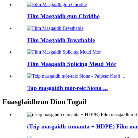
Film Masgaidh gun Chridhe
Film Masgaidh Breathable
Film Masgaidh Splicing Meud Mòr
Tap masgaidh mòr-reic Sìona ...
Fuasglaidhean Dìon Togail
(Teip masgaidh cumanta + HDPE) Film masg