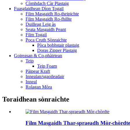
Còmhdach Càr Plastaig
Fuasglaidhean Dìon Togail
Film Masgaidh Ro-theipichte
Film Masgaidh Ro-fhillte
Duilleag Leig às
Seata Masgaidh Peant
Film Togail
Poca Cruth Sònraichte
Pòca bobhstair plastaig
Doras Zipper Plastaig
Goireasan & Co-phàirtean
Teip
Teip Foam
Pàipear Kraft
Innealan/sgaoileadair
Inneal
Rolagan Mòra
Toraidhean sònraichte
Film Masgaidh Thar-spraeadh Mòr-chòrdt