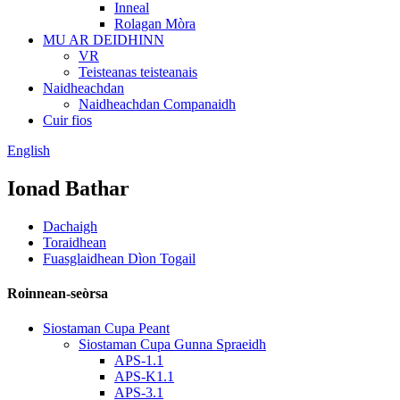
Inneal
Rolagan Mòra
MU AR DEIDHINN
VR
Teisteanas teisteanais
Naidheachdan
Naidheachdan Companaidh
Cuir fios
English
Ionad Bathar
Dachaigh
Toraidhean
Fuasglaidhean Dìon Togail
Roinnean-seòrsa
Siostaman Cupa Peant
Siostaman Cupa Gunna Spraeidh
APS-1.1
APS-K1.1
APS-3.1