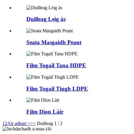
Duilleag Leig às
Seata Masgaidh Peant
Film Togail Tana HDPE
Film Togail Tiugh LDPE
Film Dìon Làir
1
2
Air adhart >
>>
Duilleag 1 / 2