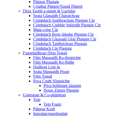
Pàipear Plastaig
Criathar Pàipeir/Tunail Pàipeir
Dìon Taobh a-staigh & Uachdar
Seata Glanaidh Chàraichean
Còmhdach Suidheachain Plastaig Càr
Còmhdach Cuibhle Stiùiridh Plastaig Càr
Mata-coise Càr
Còmhdach Breic-làimhe Plastaig Càr
Còmhdach Gluasaid Gèar Plastaig Càr
Còmhdach Taidhrichean Plastaig
Còmhdach Càr Plastaig
Fuasglaidhean Dìon Togail
Film Masgaidh Ro-theipichte
Film Masgaidh Ro-fhillte
Duilleag Leig às
Seata Masgaidh Peant
Film Togail
Poca Cruth Sònraichte
Pòca bobhstair plastaig
Doras Zipper Plastaig
Goireasan & Co-phàirtean
Teip
Teip Foam
Pàipear Kraft
Innealan/sgaoileadair