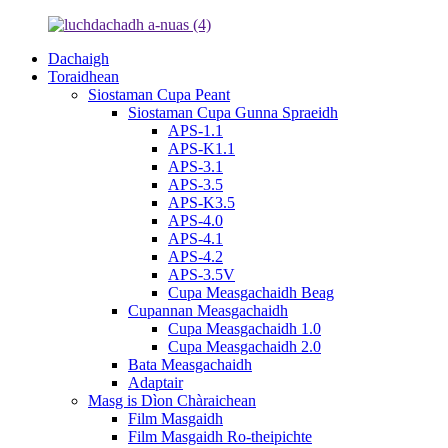
Dachaigh
Toraidhean
Siostaman Cupa Peant
Siostaman Cupa Gunna Spraeidh
APS-1.1
APS-K1.1
APS-3.1
APS-3.5
APS-K3.5
APS-4.0
APS-4.1
APS-4.2
APS-3.5V
Cupa Measgachaidh Beag
Cupannan Measgachaidh
Cupa Measgachaidh 1.0
Cupa Measgachaidh 2.0
Bata Measgachaidh
Adaptair
Masg is Dìon Chàraichean
Film Masgaidh
Film Masgaidh Ro-theipichte