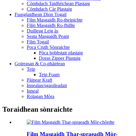
Còmhdach Taidhrichean Plastaig
Còmhdach Càr Plastaig
Fuasglaidhean Dìon Togail
Film Masgaidh Ro-theipichte
Film Masgaidh Ro-fhillte
Duilleag Leig às
Seata Masgaidh Peant
Film Togail
Poca Cruth Sònraichte
Pòca bobhstair plastaig
Doras Zipper Plastaig
Goireasan & Co-phàirtean
Teip
Teip Foam
Pàipear Kraft
Innealan/sgaoileadair
Inneal
Rolagan Mòra
Toraidhean sònraichte
Film Masgaidh Thar-spraeadh Mòr-