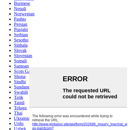
Burmese
Nepali
Norwegian
Pashto
Persian
Punjabi
Serbian
Sesotho
Sinhala
Slovak
Slovenian
Somali
Samoan
Scots Gaelic
Shona
Sindhi
Sundanese
Swahili
Tajik
Tamil
Telugu
Thai
Ukrainian
Urdu
Uzbek