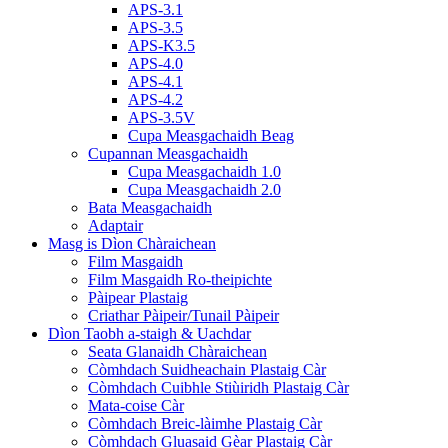
APS-3.1
APS-3.5
APS-K3.5
APS-4.0
APS-4.1
APS-4.2
APS-3.5V
Cupa Measgachaidh Beag
Cupannan Measgachaidh
Cupa Measgachaidh 1.0
Cupa Measgachaidh 2.0
Bata Measgachaidh
Adaptair
Masg is Dìon Chàraichean
Film Masgaidh
Film Masgaidh Ro-theipichte
Pàipear Plastaig
Criathar Pàipeir/Tunail Pàipeir
Dìon Taobh a-staigh & Uachdar
Seata Glanaidh Chàraichean
Còmhdach Suidheachain Plastaig Càr
Còmhdach Cuibhle Stiùiridh Plastaig Càr
Mata-coise Càr
Còmhdach Breic-làimhe Plastaig Càr
Còmhdach Gluasaid Gèar Plastaig Càr