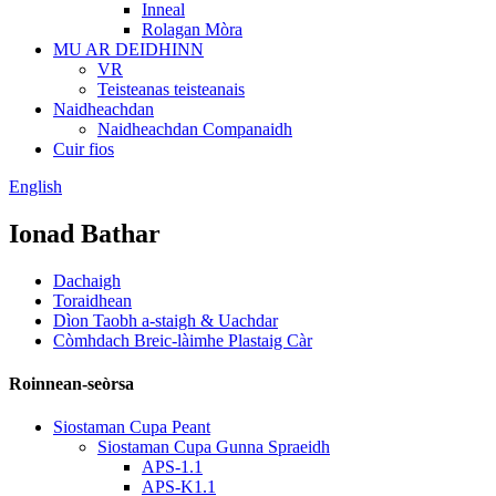
Inneal
Rolagan Mòra
MU AR DEIDHINN
VR
Teisteanas teisteanais
Naidheachdan
Naidheachdan Companaidh
Cuir fios
English
Ionad Bathar
Dachaigh
Toraidhean
Dìon Taobh a-staigh & Uachdar
Còmhdach Breic-làimhe Plastaig Càr
Roinnean-seòrsa
Siostaman Cupa Peant
Siostaman Cupa Gunna Spraeidh
APS-1.1
APS-K1.1