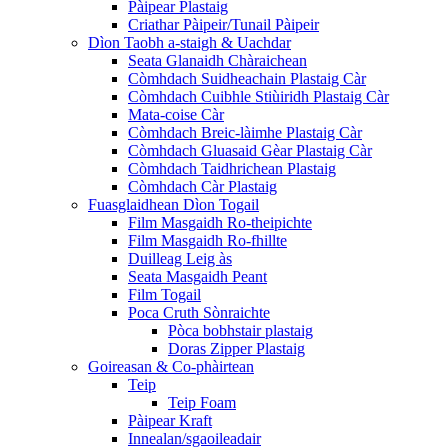
Pàipear Plastaig
Criathar Pàipeir/Tunail Pàipeir
Dìon Taobh a-staigh & Uachdar
Seata Glanaidh Chàraichean
Còmhdach Suidheachain Plastaig Càr
Còmhdach Cuibhle Stiùiridh Plastaig Càr
Mata-coise Càr
Còmhdach Breic-làimhe Plastaig Càr
Còmhdach Gluasaid Gèar Plastaig Càr
Còmhdach Taidhrichean Plastaig
Còmhdach Càr Plastaig
Fuasglaidhean Dìon Togail
Film Masgaidh Ro-theipichte
Film Masgaidh Ro-fhillte
Duilleag Leig às
Seata Masgaidh Peant
Film Togail
Poca Cruth Sònraichte
Pòca bobhstair plastaig
Doras Zipper Plastaig
Goireasan & Co-phàirtean
Teip
Teip Foam
Pàipear Kraft
Innealan/sgaoileadair