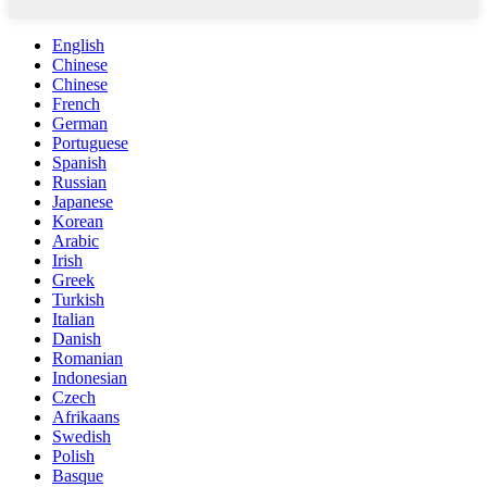
English
Chinese
Chinese
French
German
Portuguese
Spanish
Russian
Japanese
Korean
Arabic
Irish
Greek
Turkish
Italian
Danish
Romanian
Indonesian
Czech
Afrikaans
Swedish
Polish
Basque