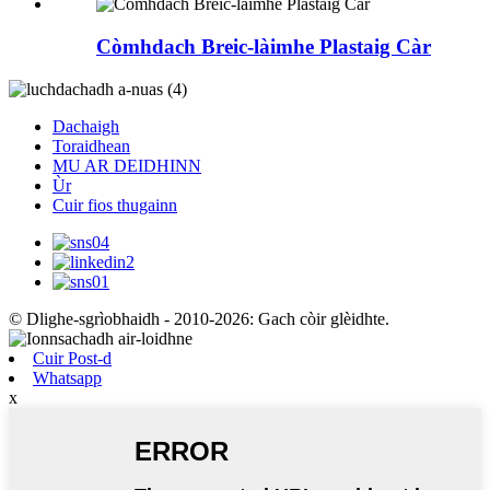
Còmhdach Breic-làimhe Plastaig Càr
Dachaigh
Toraidhean
MU AR DEIDHINN
Ùr
Cuir fios thugainn
© Dlighe-sgrìobhaidh - 2010-2026: Gach còir glèidhte.
Cuir Post-d
Whatsapp
x