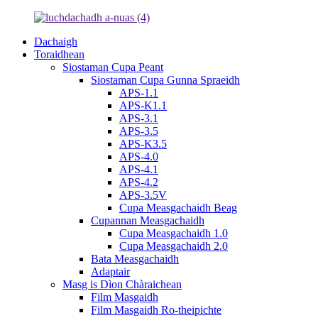
Dachaigh
Toraidhean
Siostaman Cupa Peant
Siostaman Cupa Gunna Spraeidh
APS-1.1
APS-K1.1
APS-3.1
APS-3.5
APS-K3.5
APS-4.0
APS-4.1
APS-4.2
APS-3.5V
Cupa Measgachaidh Beag
Cupannan Measgachaidh
Cupa Measgachaidh 1.0
Cupa Measgachaidh 2.0
Bata Measgachaidh
Adaptair
Masg is Dìon Chàraichean
Film Masgaidh
Film Masgaidh Ro-theipichte