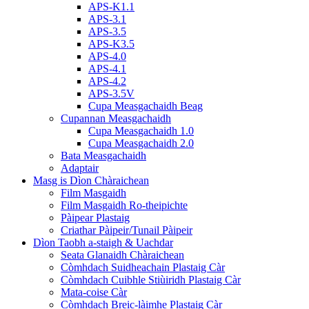
APS-K1.1
APS-3.1
APS-3.5
APS-K3.5
APS-4.0
APS-4.1
APS-4.2
APS-3.5V
Cupa Measgachaidh Beag
Cupannan Measgachaidh
Cupa Measgachaidh 1.0
Cupa Measgachaidh 2.0
Bata Measgachaidh
Adaptair
Masg is Dìon Chàraichean
Film Masgaidh
Film Masgaidh Ro-theipichte
Pàipear Plastaig
Criathar Pàipeir/Tunail Pàipeir
Dìon Taobh a-staigh & Uachdar
Seata Glanaidh Chàraichean
Còmhdach Suidheachain Plastaig Càr
Còmhdach Cuibhle Stiùiridh Plastaig Càr
Mata-coise Càr
Còmhdach Breic-làimhe Plastaig Càr