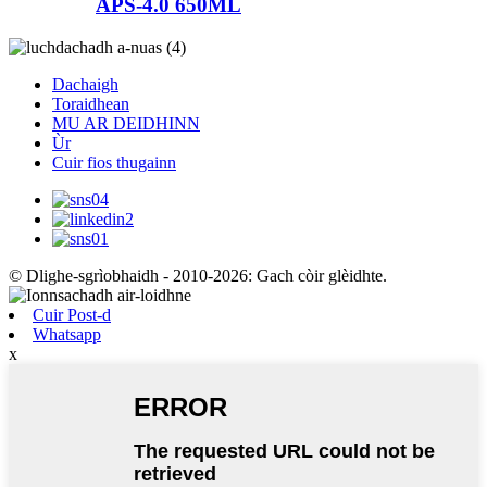
APS-4.0 650ML
Dachaigh
Toraidhean
MU AR DEIDHINN
Ùr
Cuir fios thugainn
© Dlighe-sgrìobhaidh - 2010-2026: Gach còir glèidhte.
Cuir Post-d
Whatsapp
x