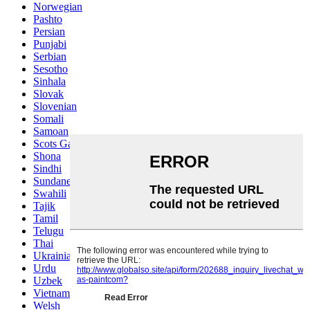
Norwegian
Pashto
Persian
Punjabi
Serbian
Sesotho
Sinhala
Slovak
Slovenian
Somali
Samoan
Scots Gaelic
Shona
Sindhi
Sundanese
Swahili
Tajik
Tamil
Telugu
Thai
Ukrainian
Urdu
Uzbek
Vietnamese
Welsh