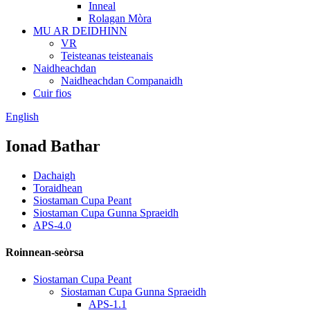
Inneal
Rolagan Mòra
MU AR DEIDHINN
VR
Teisteanas teisteanais
Naidheachdan
Naidheachdan Companaidh
Cuir fios
English
Ionad Bathar
Dachaigh
Toraidhean
Siostaman Cupa Peant
Siostaman Cupa Gunna Spraeidh
APS-4.0
Roinnean-seòrsa
Siostaman Cupa Peant
Siostaman Cupa Gunna Spraeidh
APS-1.1