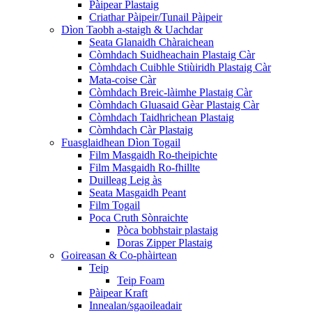
Pàipear Plastaig
Criathar Pàipeir/Tunail Pàipeir
Dìon Taobh a-staigh & Uachdar
Seata Glanaidh Chàraichean
Còmhdach Suidheachain Plastaig Càr
Còmhdach Cuibhle Stiùiridh Plastaig Càr
Mata-coise Càr
Còmhdach Breic-làimhe Plastaig Càr
Còmhdach Gluasaid Gèar Plastaig Càr
Còmhdach Taidhrichean Plastaig
Còmhdach Càr Plastaig
Fuasglaidhean Dìon Togail
Film Masgaidh Ro-theipichte
Film Masgaidh Ro-fhillte
Duilleag Leig às
Seata Masgaidh Peant
Film Togail
Poca Cruth Sònraichte
Pòca bobhstair plastaig
Doras Zipper Plastaig
Goireasan & Co-phàirtean
Teip
Teip Foam
Pàipear Kraft
Innealan/sgaoileadair