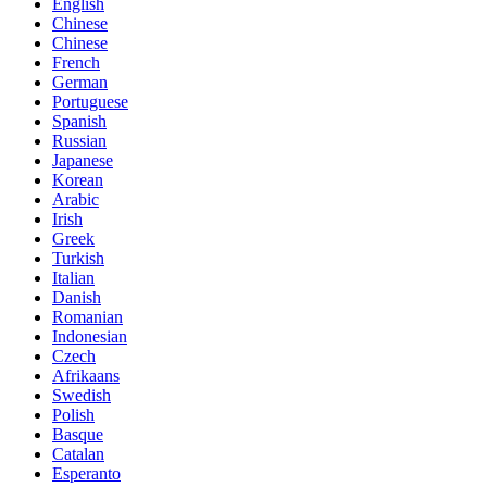
English
Chinese
Chinese
French
German
Portuguese
Spanish
Russian
Japanese
Korean
Arabic
Irish
Greek
Turkish
Italian
Danish
Romanian
Indonesian
Czech
Afrikaans
Swedish
Polish
Basque
Catalan
Esperanto