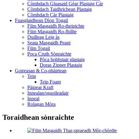
Còmhdach Gluasaid Gèar Plastaig Càr
Còmhdach Taidhrichean Plastaig
Còmhdach Càr Plastaig
Fuasglaidhean Dìon Togail
Film Masgaidh Ro-theipichte
Film Masgaidh Ro-fhillte
Duilleag Leig às
Seata Masgaidh Peant
Film Togail
Poca Cruth Sònraichte
Pòca bobhstair plastaig
Doras Zipper Plastaig
Goireasan & Co-phàirtean
Teip
Teip Foam
Pàipear Kraft
Innealan/sgaoileadair
Inneal
Rolagan Mòra
Toraidhean sònraichte