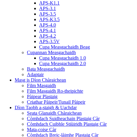
APS-K1.1
APS-3.1
APS-3.5
APS-K3.5
APS-4.0
APS-4.1
APS-4.2
APS-3.5V
Cupa Measgachaidh Beag
Cupannan Measgachaidh
Cupa Measgachaidh 1.0
Cupa Measgachaidh 2.0
Bata Measgachaidh
Adaptair
Masg is Dìon Chàraichean
Film Masgaidh
Film Masgaidh Ro-theipichte
Pàipear Plastaig
Criathar Pàipeir/Tunail Pàipeir
Dìon Taobh a-staigh & Uachdar
Seata Glanaidh Chàraichean
Còmhdach Suidheachain Plastaig Càr
Còmhdach Cuibhle Stiùiridh Plastaig Càr
Mata-coise Càr
Còmhdach Breic-làimhe Plastaig Càr