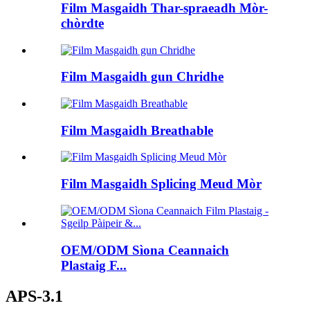
Film Masgaidh Thar-spraeadh Mòr-
chòrdte
Film Masgaidh gun Chridhe
Film Masgaidh Breathable
Film Masgaidh Splicing Meud Mòr
OEM/ODM Sìona Ceannaich
Plastaig F...
APS-3.1