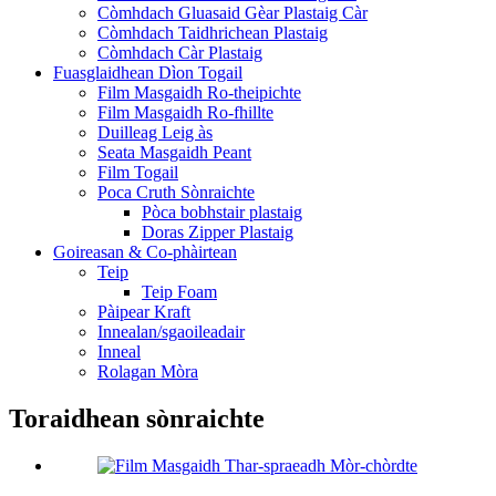
Còmhdach Gluasaid Gèar Plastaig Càr
Còmhdach Taidhrichean Plastaig
Còmhdach Càr Plastaig
Fuasglaidhean Dìon Togail
Film Masgaidh Ro-theipichte
Film Masgaidh Ro-fhillte
Duilleag Leig às
Seata Masgaidh Peant
Film Togail
Poca Cruth Sònraichte
Pòca bobhstair plastaig
Doras Zipper Plastaig
Goireasan & Co-phàirtean
Teip
Teip Foam
Pàipear Kraft
Innealan/sgaoileadair
Inneal
Rolagan Mòra
Toraidhean sònraichte