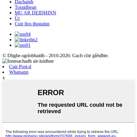
Dachaigh
Toraidhean
MU AR DEIDHINN
Ùr
Cuir fios thugainn
© Dlighe-sgrìobhaidh - 2010-2026: Gach còir glèidhte.
Cuir Post-d
Whatsapp
x