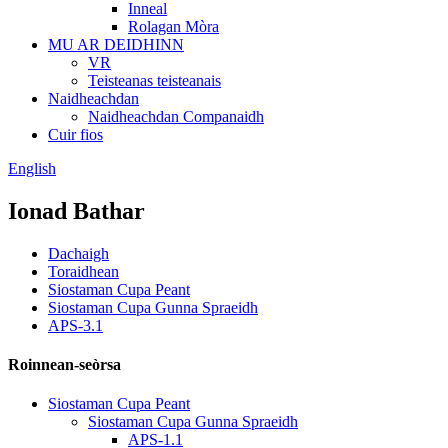
Inneal
Rolagan Mòra
MU AR DEIDHINN
VR
Teisteanas teisteanais
Naidheachdan
Naidheachdan Companaidh
Cuir fios
English
Ionad Bathar
Dachaigh
Toraidhean
Siostaman Cupa Peant
Siostaman Cupa Gunna Spraeidh
APS-3.1
Roinnean-seòrsa
Siostaman Cupa Peant
Siostaman Cupa Gunna Spraeidh
APS-1.1