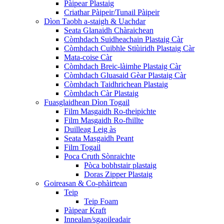
Pàipear Plastaig
Criathar Pàipeir/Tunail Pàipeir
Dìon Taobh a-staigh & Uachdar
Seata Glanaidh Chàraichean
Còmhdach Suidheachain Plastaig Càr
Còmhdach Cuibhle Stiùiridh Plastaig Càr
Mata-coise Càr
Còmhdach Breic-làimhe Plastaig Càr
Còmhdach Gluasaid Gèar Plastaig Càr
Còmhdach Taidhrichean Plastaig
Còmhdach Càr Plastaig
Fuasglaidhean Dìon Togail
Film Masgaidh Ro-theipichte
Film Masgaidh Ro-fhillte
Duilleag Leig às
Seata Masgaidh Peant
Film Togail
Poca Cruth Sònraichte
Pòca bobhstair plastaig
Doras Zipper Plastaig
Goireasan & Co-phàirtean
Teip
Teip Foam
Pàipear Kraft
Innealan/sgaoileadair