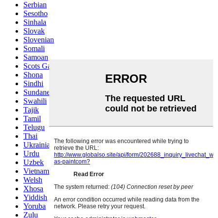
Serbian
Sesotho
Sinhala
Slovak
Slovenian
Somali
Samoan
Scots Gaelic
Shona
Sindhi
Sundanese
Swahili
Tajik
Tamil
Telugu
Thai
Ukrainian
Urdu
Uzbek
Vietnamese
Welsh
Xhosa
Yiddish
Yoruba
Zulu