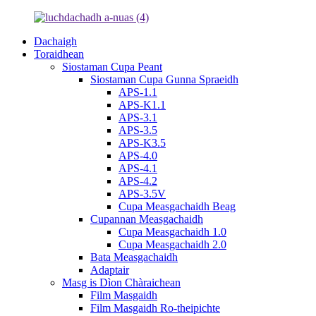
Dachaigh
Toraidhean
Siostaman Cupa Peant
Siostaman Cupa Gunna Spraeidh
APS-1.1
APS-K1.1
APS-3.1
APS-3.5
APS-K3.5
APS-4.0
APS-4.1
APS-4.2
APS-3.5V
Cupa Measgachaidh Beag
Cupannan Measgachaidh
Cupa Measgachaidh 1.0
Cupa Measgachaidh 2.0
Bata Measgachaidh
Adaptair
Masg is Dìon Chàraichean
Film Masgaidh
Film Masgaidh Ro-theipichte