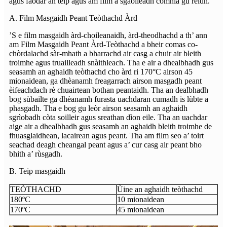
agus faodar an teip agus am film a sgaoileadh còmhla gu rèidh.
A. Film Masgaidh Peant Teòthachd Àrd
’S e film masgaidh àrd-choileanaidh, àrd-theodhachd a th’ ann
am Film Masgaidh Peant Àrd-Teòthachd a bheir comas co-
chòrdalachd sàr-mhath a bharrachd air casg a chuir air bleith
troimhe agus truailleadh snàithleach. Tha e air a dhealbhadh gus
seasamh an aghaidh teòthachd cho àrd ri 170°C airson 45
mionaidean, ga dhèanamh freagarrach airson masgadh peant
èifeachdach rè chuairtean bothan peantaidh. Tha an dealbhadh
bog sùbailte ga dhèanamh furasta uachdaran cumadh is lùbte a
phasgadh. Tha e bog gu leòr airson seasamh an aghaidh
sgrìobadh còta soilleir agus sreathan dìon eile. Tha an uachdar
aige air a dhealbhadh gus seasamh an aghaidh bleith troimhe de
fhuasglaidhean, lacairean agus peant. Tha am film seo a’ toirt
seachad deagh cheangal peant agus a’ cur casg air peant bho
bhith a’ rùsgadh.
B. Teip masgaidh
TEÒTHACHD
Ùine an aghaidh teòthachd
180ºC
10 mionaidean
170ºC
45 mionaidean