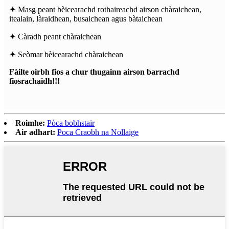
✦ Masg peant bèicearachd rothaireachd airson chàraichean,
itealain, làraidhean, busaichean agus bàtaichean
✦ Càradh peant chàraichean
✦ Seòmar bèicearachd chàraichean
Fàilte oirbh fios a chur thugainn airson barrachd
fiosrachaidh!!!
Roimhe:
Pòca bobhstair
Air adhart:
Poca Craobh na Nollaige