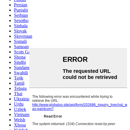
Persian
Punjabi
Serbian
Sesotho
Sinhala
Slovak
Slovenian
Somali
Samoan
Scots Gaelic
Shona
Sindhi
Sundanese
Swahili
Tajik
Tamil
Telugu
Thai
Ukrainian
Urdu
Uzbek
Vietnamese
Welsh
Xhosa