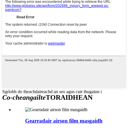
Sgrìobh do theachdaireachd an seo agus cuir thugainn i
Co-cheangailte
TORAIDHEAN
Gearradair airson film masgaidh