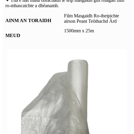
✦ Tha e nas fhasa obrachadh le teip masgaidh gus rolagan film
ro-mhascaichte a dhèanamh.
Film Masgaidh Ro-theipichte
AINM AN TORAIDH
airson Peant Teòthachd Àrd
1500mm x 25m
MEUD