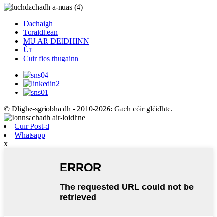
Dachaigh
Toraidhean
MU AR DEIDHINN
Ùr
Cuir fios thugainn
© Dlighe-sgrìobhaidh - 2010-2026: Gach còir glèidhte.
Cuir Post-d
Whatsapp
x