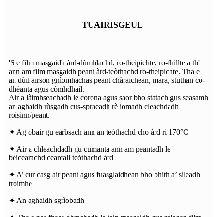
TUAIRISGEUL
'S e film masgaidh àrd-dùmhlachd, ro-theipichte, ro-fhillte a th'
ann am film masgaidh peant àrd-teòthachd ro-theipichte. Tha e
an dùil airson gnìomhachas peant chàraichean, mara, stuthan co-
dhèanta agus còmhdhail.
Air a làimhseachadh le corona agus saor bho statach gus seasamh
an aghaidh rùsgadh cus-spraeadh rè iomadh cleachdadh
roisinn/peant.
✦ Ag obair gu earbsach ann an teòthachd cho àrd ri 170°C
✦ Air a chleachdadh gu cumanta ann am peantadh le
bèicearachd cearcall teòthachd àrd
✦ A’ cur casg air peant agus fuasglaidhean bho bhith a’ sileadh
troimhe
✦ An aghaidh sgrìobadh