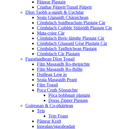
Pàipear Plastaig
Criathar Pàipeir/Tunail Pàipeir
Dìon Taobh a-staigh & Uachdar
Seata Glanaidh Chàraichean
Còmhdach Suidheachain Plastaig Càr
Còmhdach Cuibhle Stiùiridh Plastaig Càr
Mata-coise Càr
Còmhdach Breic-làimhe Plastaig Càr
Còmhdach Gluasaid Gèar Plastaig Càr
Còmhdach Taidhrichean Plastaig
Còmhdach Càr Plastaig
Fuasglaidhean Dìon Togail
Film Masgaidh Ro-theipichte
Film Masgaidh Ro-fhillte
Duilleag Leig às
Seata Masgaidh Peant
Film Togail
Poca Cruth Sònraichte
Pòca bobhstair plastaig
Doras Zipper Plastaig
Goireasan & Co-phàirtean
Teip
Teip Foam
Pàipear Kraft
Innealan/sgaoileadair