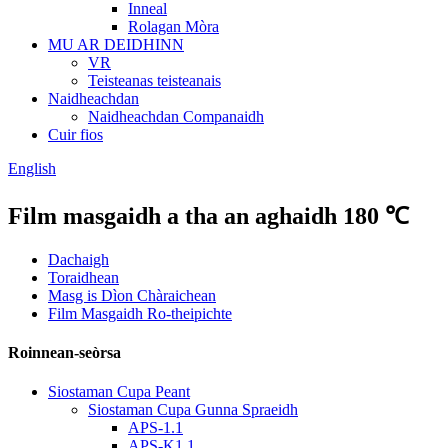
Inneal
Rolagan Mòra
MU AR DEIDHINN
VR
Teisteanas teisteanais
Naidheachdan
Naidheachdan Companaidh
Cuir fios
English
Film masgaidh a tha an aghaidh 180 ℃
Dachaigh
Toraidhean
Masg is Dìon Chàraichean
Film Masgaidh Ro-theipichte
Roinnean-seòrsa
Siostaman Cupa Peant
Siostaman Cupa Gunna Spraeidh
APS-1.1
APS-K1.1