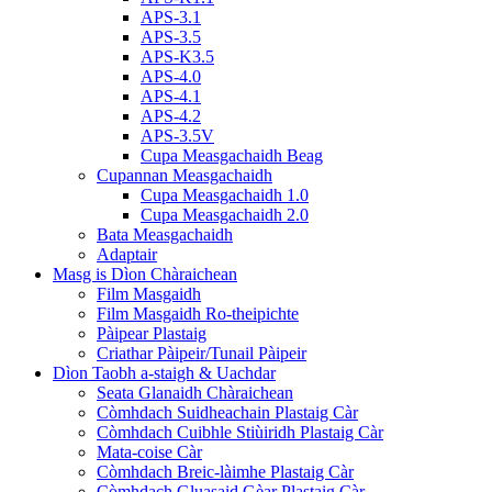
APS-3.1
APS-3.5
APS-K3.5
APS-4.0
APS-4.1
APS-4.2
APS-3.5V
Cupa Measgachaidh Beag
Cupannan Measgachaidh
Cupa Measgachaidh 1.0
Cupa Measgachaidh 2.0
Bata Measgachaidh
Adaptair
Masg is Dìon Chàraichean
Film Masgaidh
Film Masgaidh Ro-theipichte
Pàipear Plastaig
Criathar Pàipeir/Tunail Pàipeir
Dìon Taobh a-staigh & Uachdar
Seata Glanaidh Chàraichean
Còmhdach Suidheachain Plastaig Càr
Còmhdach Cuibhle Stiùiridh Plastaig Càr
Mata-coise Càr
Còmhdach Breic-làimhe Plastaig Càr
Còmhdach Gluasaid Gèar Plastaig Càr