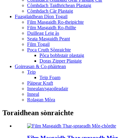
Còmhdach Taidhrichean Plastaig
Còmhdach Càr Plastaig
Fuasglaidhean Dìon Togail
Film Masgaidh Ro-theipichte
Film Masgaidh Ro-fhillte
Duilleag Leig às
Seata Masgaidh Peant
Film Togail
Poca Cruth Sònraichte
Pòca bobhstair plastaig
Doras Zipper Plastaig
Goireasan & Co-phàirtean
Teip
Teip Foam
Pàipear Kraft
Innealan/sgaoileadair
Inneal
Rolagan Mòra
Toraidhean sònraichte
Film Masgaidh Thar-spraeadh Mòr-