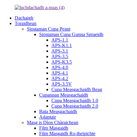
Dachaigh
Toraidhean
Siostaman Cupa Peant
Siostaman Cupa Gunna Spraeidh
APS-1.1
APS-K1.1
APS-3.1
APS-3.5
APS-K3.5
APS-4.0
APS-4.1
APS-4.2
APS-3.5V
Cupa Measgachaidh Beag
Cupannan Measgachaidh
Cupa Measgachaidh 1.0
Cupa Measgachaidh 2.0
Bata Measgachaidh
Adaptair
Masg is Dìon Chàraichean
Film Masgaidh
Film Masgaidh Ro-theipichte