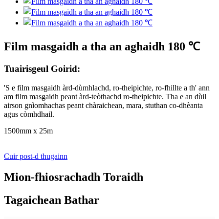
Film masgaidh a tha an aghaidh 180 ℃
Tuairisgeul Goirid:
'S e film masgaidh àrd-dùmhlachd, ro-theipichte, ro-fhillte a th' ann
am film masgaidh peant àrd-teòthachd ro-theipichte. Tha e an dùil
airson gnìomhachas peant chàraichean, mara, stuthan co-dhèanta
agus còmhdhail.
1500mm x 25m
Cuir post-d thugainn
Mion-fhiosrachadh Toraidh
Tagaichean Bathar