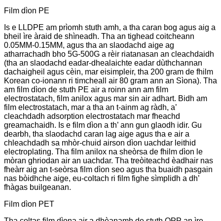
Film dìon PE
Is e LLDPE am prìomh stuth amh, a tha caran bog agus aig a
bheil ìre àraid de shìneadh. Tha an tighead coitcheann
0.05MM-0.15MM, agus tha an slaodachd aige ag
atharrachadh bho 5G-500G a rèir riatanasan an cleachdaidh
(tha an slaodachd eadar-dhealaichte eadar dùthchannan
dachaigheil agus cèin, mar eisimpleir, tha 200 gram de fhilm
Korean co-ionann ri timcheall air 80 gram ann an Sìona). Tha
am film dìon de stuth PE air a roinn ann am film
electrostatach, film anilox agus mar sin air adhart. Bidh am
film electrostatach, mar a tha an t-ainm ag ràdh, a’
cleachdadh adsorption electrostatach mar fheachd
greamachaidh. Is e film dìon a th’ ann gun glaodh idir. Gu
dearbh, tha slaodachd caran lag aige agus tha e air a
chleachdadh sa mhòr-chuid airson dìon uachdar leithid
electroplating. Tha film anilox na sheòrsa de fhilm dìon le
mòran ghriodan air an uachdar. Tha treòiteachd èadhair nas
fheàrr aig an t-seòrsa film dìon seo agus tha buaidh pasgain
nas bòidhche aige, eu-coltach ri film fighe sìmplidh a dh’
fhàgas builgeanan.
Film dìon PET
Tha coltas film dìona air a dhèanamh de stuth OPP an ìre