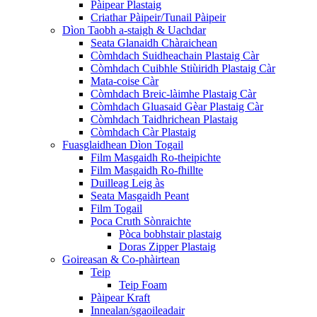
Pàipear Plastaig
Criathar Pàipeir/Tunail Pàipeir
Dìon Taobh a-staigh & Uachdar
Seata Glanaidh Chàraichean
Còmhdach Suidheachain Plastaig Càr
Còmhdach Cuibhle Stiùiridh Plastaig Càr
Mata-coise Càr
Còmhdach Breic-làimhe Plastaig Càr
Còmhdach Gluasaid Gèar Plastaig Càr
Còmhdach Taidhrichean Plastaig
Còmhdach Càr Plastaig
Fuasglaidhean Dìon Togail
Film Masgaidh Ro-theipichte
Film Masgaidh Ro-fhillte
Duilleag Leig às
Seata Masgaidh Peant
Film Togail
Poca Cruth Sònraichte
Pòca bobhstair plastaig
Doras Zipper Plastaig
Goireasan & Co-phàirtean
Teip
Teip Foam
Pàipear Kraft
Innealan/sgaoileadair