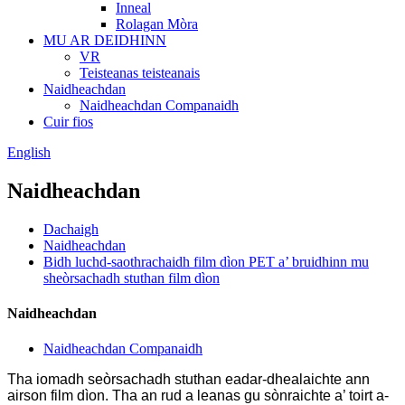
Inneal
Rolagan Mòra
MU AR DEIDHINN
VR
Teisteanas teisteanais
Naidheachdan
Naidheachdan Companaidh
Cuir fios
English
Naidheachdan
Dachaigh
Naidheachdan
Bidh luchd-saothrachaidh film dìon PET a’ bruidhinn mu
sheòrsachadh stuthan film dìon
Naidheachdan
Naidheachdan Companaidh
Tha iomadh seòrsachadh stuthan eadar-dhealaichte ann
airson film dìon. Tha an rud a leanas gu sònraichte a’ toirt a-