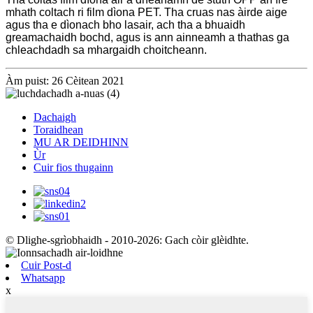
mhath coltach ri film dìona PET. Tha cruas nas àirde aige
agus tha e dìonach bho lasair, ach tha a bhuaidh
greamachaidh bochd, agus is ann ainneamh a thathas ga
chleachdadh sa mhargaidh choitcheann.
Àm puist: 26 Cèitean 2021
Dachaigh
Toraidhean
MU AR DEIDHINN
Ùr
Cuir fios thugainn
© Dlighe-sgrìobhaidh - 2010-2026: Gach còir glèidhte.
Cuir Post-d
Whatsapp
x