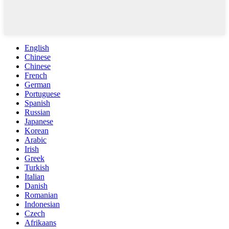
English
Chinese
Chinese
French
German
Portuguese
Spanish
Russian
Japanese
Korean
Arabic
Irish
Greek
Turkish
Italian
Danish
Romanian
Indonesian
Czech
Afrikaans