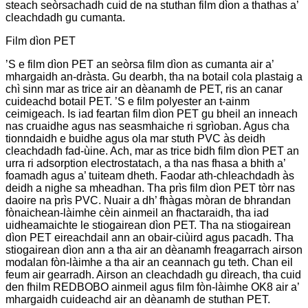
steach seòrsachadh cuid de na stuthan film dìon a thathas a’
cleachdadh gu cumanta.
Film dìon PET
’S e film dìon PET an seòrsa film dìon as cumanta air a’
mhargaidh an-dràsta. Gu dearbh, tha na botail cola plastaig a
chì sinn mar as trice air an dèanamh de PET, ris an canar
cuideachd botail PET. ’S e film polyester an t-ainm
ceimigeach. Is iad feartan film dìon PET gu bheil an inneach
nas cruaidhe agus nas seasmhaiche ri sgrìoban. Agus cha
tionndaidh e buidhe agus ola mar stuth PVC às deidh
cleachdadh fad-ùine. Ach, mar as trice bidh film dìon PET an
urra ri adsorption electrostatach, a tha nas fhasa a bhith a’
foamadh agus a’ tuiteam dheth. Faodar ath-chleachdadh às
deidh a nighe sa mheadhan. Tha prìs film dìon PET tòrr nas
daoire na prìs PVC. Nuair a dh’ fhàgas mòran de bhrandan
fònaichean-làimhe cèin ainmeil an fhactaraidh, tha iad
uidheamaichte le stiogairean dìon PET. Tha na stiogairean
dìon PET eireachdail ann an obair-ciùird agus pacadh. Tha
stiogairean dìon ann a tha air an dèanamh freagarrach airson
modalan fòn-làimhe a tha air an ceannach gu teth. Chan eil
feum air gearradh. Airson an cleachdadh gu dìreach, tha cuid
den fhilm REDBOBO ainmeil agus film fòn-làimhe OK8 air a’
mhargaidh cuideachd air an dèanamh de stuthan PET.