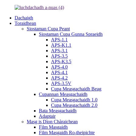
Dachaigh
Toraidhean
Siostaman Cupa Peant
Siostaman Cupa Gunna Spraeidh
APS-1.1
APS-K1.1
APS-3.1
APS-3.5
APS-K3.5
APS-4.0
APS-4.1
APS-4.2
APS-3.5V
Cupa Measgachaidh Beag
Cupannan Measgachaidh
Cupa Measgachaidh 1.0
Cupa Measgachaidh 2.0
Bata Measgachaidh
Adaptair
Masg is Dìon Chàraichean
Film Masgaidh
Film Masgaidh Ro-theipichte